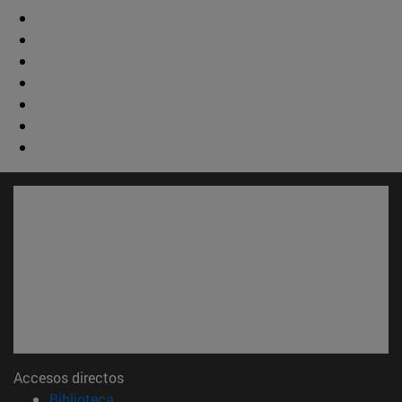
Accesos directos
(abre en nueva ventana)
Biblioteca