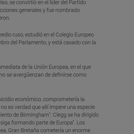
s, se convirtió en el líder del Partido
elecciones generales y fue nombrado
eron.
medio ruso, estudió en el Colegio Europeo
bro del Parlamento, y está casado con la
inmediata de la Unión Europea, en el que
n no se avergüenzan de definirse como
suicidio económico, comprometería la
o no es verdad que allí impere una especie
iento de Birmingham". Clegg se ha dirigido
a siga formando parte de Europa". Los
pea, Gran Bretaña cometería un enorme