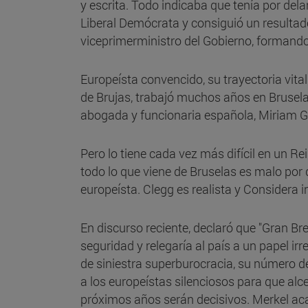
y escrita. Todo indicaba que tenía por delan
Liberal Demócrata y consiguió un resultado
viceprimerministro del Gobierno, formando
Europeísta convencido, su trayectoria vita
de Brujas, trabajó muchos años en Brusel
abogada y funcionaria española, Miriam 
Pero lo tiene cada vez más difícil en un Re
todo lo que viene de Bruselas es malo por
europeísta. Clegg es realista y Considera 
En discurso reciente, declaró que "Gran B
seguridad y relegaría al país a un papel i
de siniestra superburocracia, su número d
a los europeístas silenciosos para que alc
próximos años serán decisivos. Merkel ac