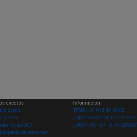
os directos
Información
(abre en nueva ventana)
Biblioteca
TFNO +34 948 42 56 00
(abre en nueva ventana)
Mi correo
¿QUÉ GRADO TE INTERESA?
(abre en nueva ventana)
Aula virtual ADI
¿QUÉ MÁSTER TE INTERESA
(abre en nueva ventana)
Búsqueda de personas