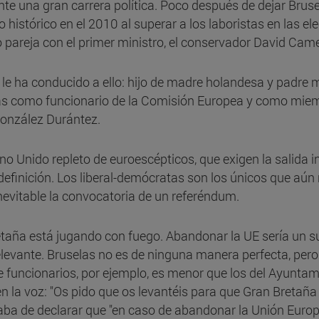
te una gran carrera política. Poco después de dejar Brusela
 histórico en el 2010 al superar a los laboristas en las 
 pareja con el primer ministro, el conservador David Cam
l le ha conducido a ello: hijo de madre holandesa y padre 
as como funcionario de la Comisión Europea y como miem
González Durántez.
ino Unido repleto de euroescépticos, que exigen la salida 
 definición. Los liberal-demócratas son los únicos que aú
inevitable la convocatoria de un referéndum.
retaña está jugando con fuego. Abandonar la UE sería un 
rrelevante. Bruselas no es de ninguna manera perfecta, per
e funcionarios, por ejemplo, es menor que los del Ayuntam
en la voz: "Os pido que os levantéis para que Gran Bretañ
aba de declarar que "en caso de abandonar la Unión Euro