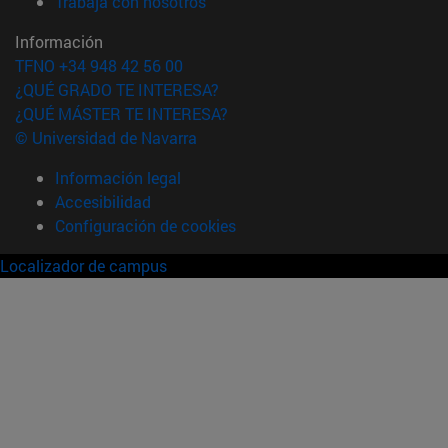
(abre en nueva ventana)
Trabaja con nosotros
Información
TFNO +34 948 42 56 00
¿QUÉ GRADO TE INTERESA?
¿QUÉ MÁSTER TE INTERESA?
© Universidad de Navarra
Información legal
Accesibilidad
Configuración de cookies
Localizador de campus