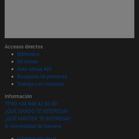
Accesos directos
(abre en nueva ventana)
Biblioteca
(abre en nueva ventana)
Mi correo
(abre en nueva ventana)
Aula virtual ADI
(abre en nueva ventana)
Búsqueda de personas
(abre en nueva ventana)
Trabaja con nosotros
Información
TFNO +34 948 42 56 00
¿QUÉ GRADO TE INTERESA?
¿QUÉ MÁSTER TE INTERESA?
© Universidad de Navarra
Información legal