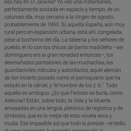
eso hay en
El Jarama
? Yo veo una instantánea,
perfectamente acotada en espacio y tiempo, de un
caluroso día, muy cercano a la Virgen de agosto,
probablemente de 1953. Sí, aquella España, aún muy
rural pero en expansión urbana, está ahí, congelada,
pese al bochorno del día. La taberna y los señores de
pueblo, el río con los chicos de barrio madrileño –ser
dominguero era la gran novedad entonces–, los
desmañados pantalones de las muchachas, los
guardiaciviles ridículos y autoritarios, aquel alemán
de tan incierto pasado como el parroquiano que ha
estado en la cárcel; y “el hombre de los z. b.”. Todo
aquello es ambiguo. ¿Es que Ferlosio se burla, como
Aldecoa? Están, sobre todo, la Vida y la Muerte,
amasadas en una lengua, pletórica de registros y de
símbolos, que es lo mejor de esta novela seca y
muda. Ese impasible sol que todo lo preside –el tedio,
el amor incipiente, la tragedia inesperada, la