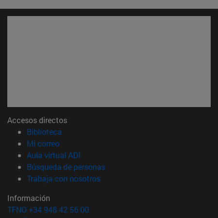
Accesos directos
(abre en nueva ventana)
Biblioteca
(abre en nueva ventana)
Mi correo
(abre en nueva ventana)
Aula virtual ADI
(abre en nueva ventana)
Búsqueda de personas
(abre en nueva ventana)
Trabaja con nosotros
Información
TFNO +34 948 42 56 00