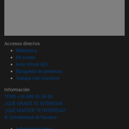
Accesos directos
(abre en nueva ventana)
Biblioteca
(abre en nueva ventana)
Mi correo
(abre en nueva ventana)
Aula virtual ADI
(abre en nueva ventana)
Búsqueda de personas
(abre en nueva ventana)
Trabaja con nosotros
Información
TFNO +34 948 42 56 00
¿QUÉ GRADO TE INTERESA?
¿QUÉ MÁSTER TE INTERESA?
© Universidad de Navarra
Información legal