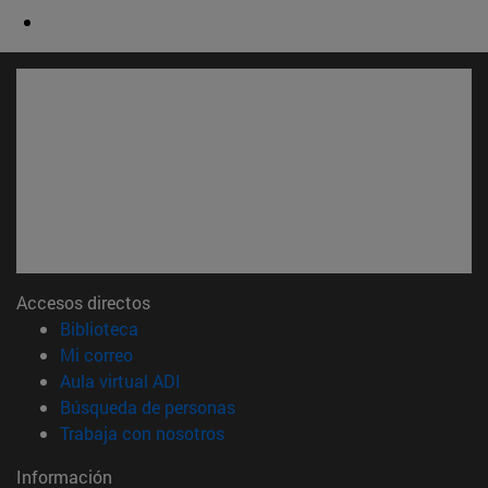
Accesos directos
(abre en nueva ventana)
Biblioteca
(abre en nueva ventana)
Mi correo
(abre en nueva ventana)
Aula virtual ADI
(abre en nueva ventana)
Búsqueda de personas
(abre en nueva ventana)
Trabaja con nosotros
Información