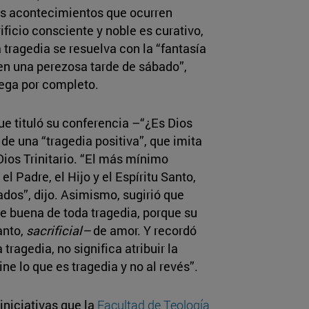
los acontecimientos que ocurren
ificio consciente y noble es curativo,
 tragedia se resuelva con la “fantasía
 en una perezosa tarde de sábado”,
rega por completo.
ue tituló su conferencia –“¿Es Dios
 de una “tragedia positiva”, que imita
Dios Trinitario. “El más mínimo
el Padre, el Hijo y el Espíritu Santo,
dos”, dijo. Asimismo, sugirió que
te buena de toda tragedia, porque su
anto,
sacrificial–
de amor. Y recordó
 tragedia, no significa atribuir la
ine lo que es tragedia y no al revés”.
iniciativas que la
Facultad de Teología