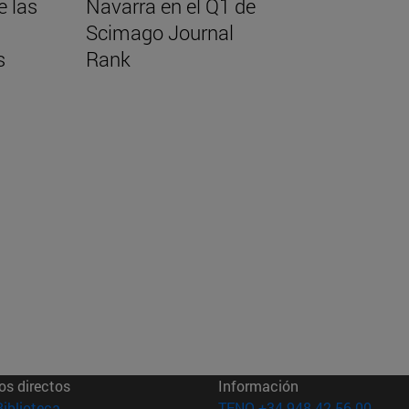
e las
Navarra en el Q1 de
Scimago Journal
s
Rank
os directos
Información
(abre en nueva ventana)
Biblioteca
TFNO +34 948 42 56 00