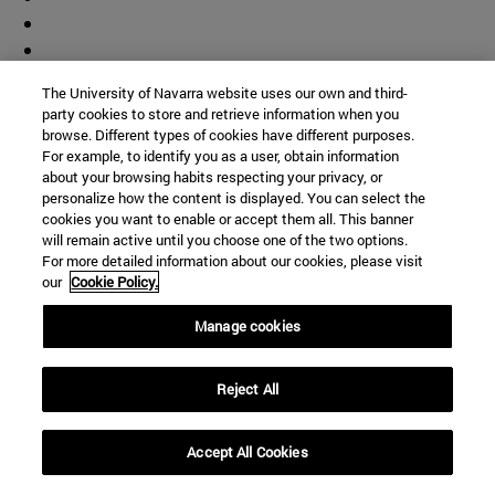
The University of Navarra website uses our own and third-
party cookies to store and retrieve information when you
browse. Different types of cookies have different purposes.
For example, to identify you as a user, obtain information
about your browsing habits respecting your privacy, or
personalize how the content is displayed. You can select the
cookies you want to enable or accept them all. This banner
will remain active until you choose one of the two options.
For more detailed information about our cookies, please visit
our
Cookie Policy.
Manage cookies
Accesos directos
(abre en nueva ventana)
Biblioteca
Reject All
(abre en nueva ventana)
Mi correo
(abre en nueva ventana)
Aula virtual ADI
Accept All Cookies
(abre en nueva ventana)
Búsqueda de personas
(abre en nueva ventana)
Trabaja con nosotros