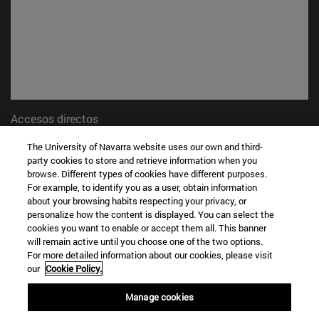
Accesos directos
(abre en nueva ventana)
Biblioteca
The University of Navarra website uses our own and third-
(abre en nueva ventana)
Mi correo
party cookies to store and retrieve information when you
(abre en nueva ventana)
Aula virtual ADI
browse. Different types of cookies have different purposes.
(abre en nueva ventana)
Búsqueda de personas
For example, to identify you as a user, obtain information
about your browsing habits respecting your privacy, or
(abre en nueva ventana)
Trabaja con nosotros
personalize how the content is displayed. You can select the
cookies you want to enable or accept them all. This banner
Información
will remain active until you choose one of the two options.
TFNO +34 948 42 56 00
For more detailed information about our cookies, please visit
¿QUÉ GRADO TE INTERESA?
our
Cookie Policy.
¿QUÉ MÁSTER TE INTERESA?
Manage cookies
© Universidad de Navarra