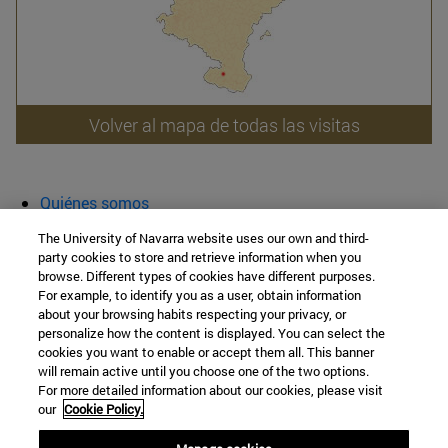
Volver al mapa de todas las visitas
Quiénes somos
Agenda y actividades
The University of Navarra website uses our own and third-
Aula abierta
party cookies to store and retrieve information when you
browse. Different types of cookies have different purposes.
Cátedra de Patrimonio y Arte Navarro
For example, to identify you as a user, obtain information
about your browsing habits respecting your privacy, or
personalize how the content is displayed. You can select the
cookies you want to enable or accept them all. This banner
Facultad de Filosofía y Letras
will remain active until you choose one of the two options.
For more detailed information about our cookies, please visit
Campus Universitario s/n
our
Cookie Policy.
Pamplona
31009
Navarra