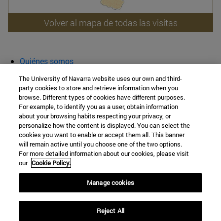
Volver al mapa de todas las visitas
Quiénes somos
Agenda y actividades
The University of Navarra website uses our own and third-
Aula abierta
party cookies to store and retrieve information when you
browse. Different types of cookies have different purposes.
Cátedra de Patrimonio y Arte Navarro
For example, to identify you as a user, obtain information
about your browsing habits respecting your privacy, or
personalize how the content is displayed. You can select the
cookies you want to enable or accept them all. This banner
Facultad de Filosofía y Letras
will remain active until you choose one of the two options.
For more detailed information about our cookies, please visit
Campus Universitario s/n
our
Cookie Policy.
Pamplona
31009
Navarra
Manage cookies
España
Reject All