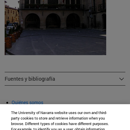
Fuentes y bibliografía
Quiénes somos
Agenda y actividades
The University of Navarra website uses our own and third-
Aula abierta
party cookies to store and retrieve information when you
browse. Different types of cookies have different purposes.
For example, to identify you as a user, obtain information