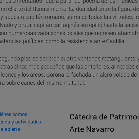
tanes enfrentados”, que a partir del poema de las “Púnicas
 en el arte del Renacimiento. La dualidad entre la figura de
 y apuesto capitán romano, suma de todas las virtudes, fr
lvado y brutal capitán cartaginés se repitió hasta la saci
con numerosas variaciones locales que representaban ot
stancias políticas, como la resistencia ante Castilla.
 segundo piso se abrieron cuatro ventanas rectangulares, y
, otras cinco más pequeñas que las anteriores, alineadas 
alcones y los arcos. Corona la fachada un alero volado de
a sobre canes del mismo material.
iénes somos
Cátedra de Patrimon
enda y actividades
Arte Navarro
la abierta