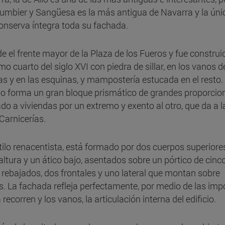
Lumbier y Sangüesa es la más antigua de Navarra y la úni
onserva íntegra toda su fachada.
de el frente mayor de la Plaza de los Fueros y fue construi
imo cuarto del siglo XVI con piedra de sillar, en los vanos d
as y en las esquinas, y mampostería estucada en el resto. 
cio forma un gran bloque prismático de grandes proporcio
ado a viviendas por un extremo y exento al otro, que da a l
 Carnicerías.
tilo renacentista, está formado por dos cuerpos superiore
 altura y un ático bajo, asentados sobre un pórtico de cinc
 rebajados, dos frontales y uno lateral que montan sobre
es. La fachada refleja perfectamente, por medio de las im
 recorren y los vanos, la articulación interna del edificio.