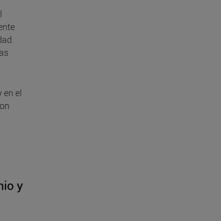
”
l
ente
edad
ras
 en el
con
io y