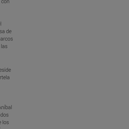
o con
l
isa de
 arcos
 las
eside
rtela
Aníbal
 dos
 los