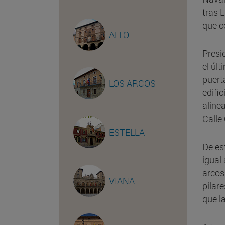
tras 
que c
ALLO
Presi
el últ
puert
LOS ARCOS
edifi
aline
Calle
ESTELLA
De es
igual
arcos
VIANA
pilar
que la