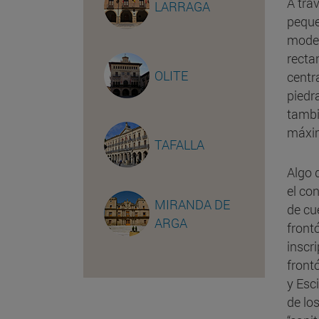
A tra
LARRAGA
peque
moder
rectan
OLITE
centr
piedr
tambi
máxim
TAFALLA
Algo 
el co
MIRANDA DE
de cu
ARGA
front
inscr
front
y Esc
de lo