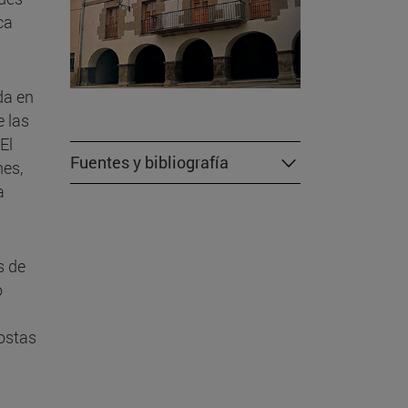
ca
da en
e las
El
Fuentes y bibliografía
nes,
a
s de
o
postas