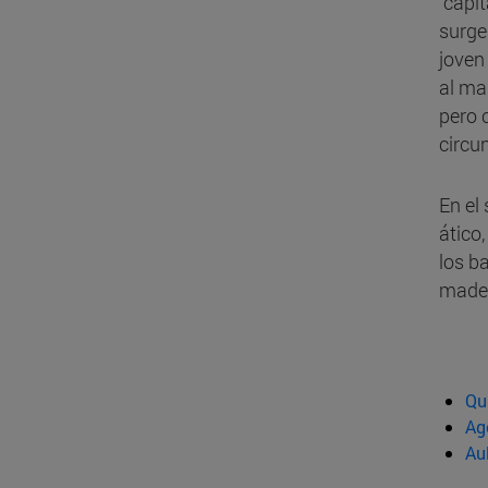
“capi
surge
joven
al ma
pero 
circun
En el
ático
los b
mader
Qu
Ag
Au