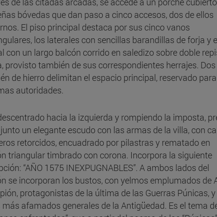
vés de las citadas arcadas, se accede a un porche cubiert
ñas bóvedas que dan paso a cinco accesos, dos de ellos
nos. El piso principal destaca por sus cinco vanos
gulares, los laterales con sencillas barandillas de forja y e
al con un largo balcón corrido en saledizo sobre doble rep
a, provisto también de sus correspondientes herrajes. Dos
én de hierro delimitan el espacio principal, reservado para
as autoridades.
descentrado hacia la izquierda y rompiendo la imposta, pr
njunto un elegante escudo con las armas de la villa, con ca
eros retorcidos, encuadrado por pilastras y rematado en
ón triangular timbrado con corona. Incorpora la siguiente
ipción: “AÑO 1575 INEXPUGNABLES”. A ambos lados del
ón se incorporan los bustos, con yelmos emplumados de 
ipión, protagonistas de la última de las Guerras Púnicas, y
s más afamados generales de la Antigüedad. Es el tema de