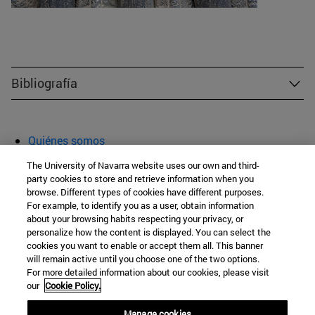
Bibliografía
Quiénes somos
Agenda y actividades
The University of Navarra website uses our own and third-
Aula abierta
party cookies to store and retrieve information when you
browse. Different types of cookies have different purposes.
Cátedra de Patrimonio y Arte Navarro
For example, to identify you as a user, obtain information
about your browsing habits respecting your privacy, or
personalize how the content is displayed. You can select the
cookies you want to enable or accept them all. This banner
Facultad de Filosofía y Letras
will remain active until you choose one of the two options.
For more detailed information about our cookies, please visit
Campus Universitario s/n
our
Cookie Policy.
Pamplona
31009
Navarra
Manage cookies