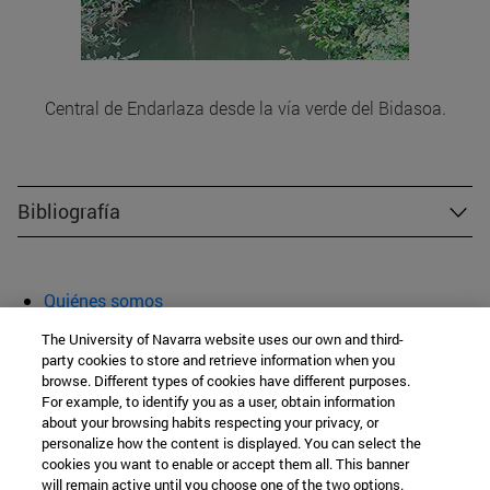
Central de Endarlaza desde la vía verde del Bidasoa.
Bibliografía
Quiénes somos
Agenda y actividades
The University of Navarra website uses our own and third-
Aula abierta
party cookies to store and retrieve information when you
browse. Different types of cookies have different purposes.
Cátedra de Patrimonio y Arte Navarro
For example, to identify you as a user, obtain information
about your browsing habits respecting your privacy, or
personalize how the content is displayed. You can select the
cookies you want to enable or accept them all. This banner
Facultad de Filosofía y Letras
will remain active until you choose one of the two options.