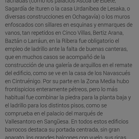
fachadas (como los palacios Ascoa de Elbete,
Sagardía de Ituren o la casa Urdanibea de Lesaka, o
diversas construcciones en Ochagavía) o los muros
enfoscados con sillares en esquinas y enmarques de
vanos, tan repetidos en Cinco Villas, Bertiz Arana,
Baztán o Larráun, en la Ribera fue obligatorio el
empleo de ladrillo ante la falta de buenas canteras,
que en muchos casos se acompañó de la
construcción de una galería de arquillos en el remate
del edificio, como se ve en la casa de los Navascués
en Cintruénigo. Por su parte en la Zona Media hubo
frontispicios enteramente pétreos, pero lo más
habitual fue combinar la piedra para la planta baja y
el ladrillo para los distintos pisos, como se
comprueba en el palacio del marqués de
Vallesantoro en Sangüesa. En todos estos edificios
barrocos destaca su portada centrada, sin gran
aparato, los grandes balcones con vuelo, sus ricas