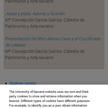
Patrimonio y Arte navarro
Joyas y plata. Adorno y función
Mª Concepción García Gainza. Cátedra de
Patrimonio y Arte navarro
Presentación del libro Alonso Cano y el Crucificado
de Lekaroz
Mª Concepción García Gainza. Cátedra de
Patrimonio y Arte navarro
Quiénes somos
Agenda y actividades
The University of Navarra website uses our own and third-
Aula abierta
party cookies to store and retrieve information when you
browse. Different types of cookies have different purposes.
Cátedra de Patrimonio y Arte Navarro
For example, to identify you as a user, obtain information