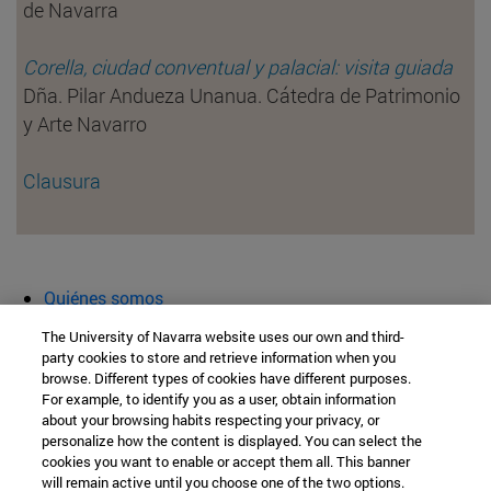
de Navarra
Corella, ciudad conventual y palacial: visita guiada
Dña. Pilar Andueza Unanua. Cátedra de Patrimonio
y Arte Navarro
Clausura
Quiénes somos
Agenda y actividades
The University of Navarra website uses our own and third-
Aula abierta
party cookies to store and retrieve information when you
browse. Different types of cookies have different purposes.
Cátedra de Patrimonio y Arte Navarro
For example, to identify you as a user, obtain information
about your browsing habits respecting your privacy, or
personalize how the content is displayed. You can select the
cookies you want to enable or accept them all. This banner
Facultad de Filosofía y Letras
will remain active until you choose one of the two options.