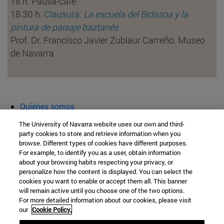
18 h. Pausa-café
18.30 h.
Clausura:
La escuela del Bidasoa y la
pintura de paisaje baztanés
Prof. Dr. Francisco Javier Zubiaur Carreño. Museo
de Navarra
Quiénes somos
Agenda y actividades
The University of Navarra website uses our own and third-
Aula abierta
party cookies to store and retrieve information when you
browse. Different types of cookies have different purposes.
Cátedra de Patrimonio y Arte Navarro
For example, to identify you as a user, obtain information
about your browsing habits respecting your privacy, or
personalize how the content is displayed. You can select the
cookies you want to enable or accept them all. This banner
Facultad de Filosofía y Letras
will remain active until you choose one of the two options.
For more detailed information about our cookies, please visit
Campus Universitario s/n
our
Cookie Policy.