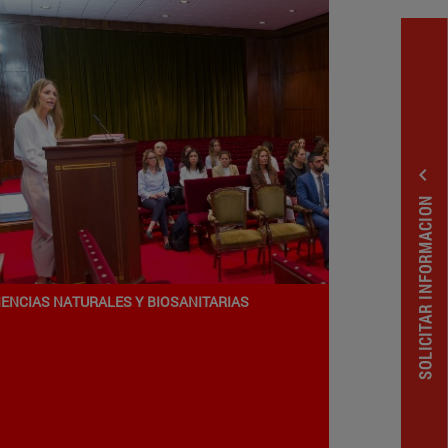
expand_less
SOLICITAR INFORMACION
IENCIAS NATURALES Y BIOSANITARIAS
Programa de Doctorado en
iencias de la Enfermería