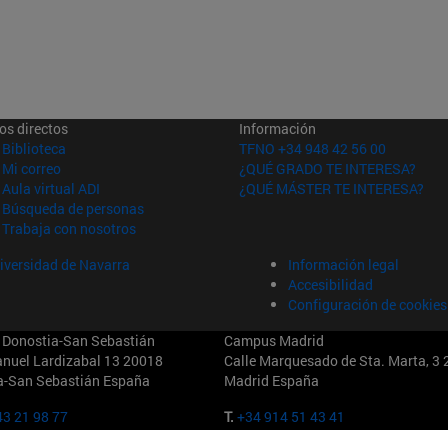
os directos
Información
(abre en nueva ventana)
Biblioteca
TFNO +34 948 42 56 00
(abre en nueva ventana)
Mi correo
¿QUÉ GRADO TE INTERESA?
(abre en nueva ventana)
Aula virtual ADI
¿QUÉ MÁSTER TE INTERESA?
(abre en nueva ventana)
Búsqueda de personas
(abre en nueva ventana)
Trabaja con nosotros
iversidad de Navarra
Información legal
Accesibilidad
Configuración de cookies
Donostia-San Sebastián
Campus Madrid
anuel Lardizabal 13 20018
Calle Marquesado de Sta. Marta, 3
a-San Sebastián España
Madrid España
3 21 98 77
T.
+34 914 51 43 41