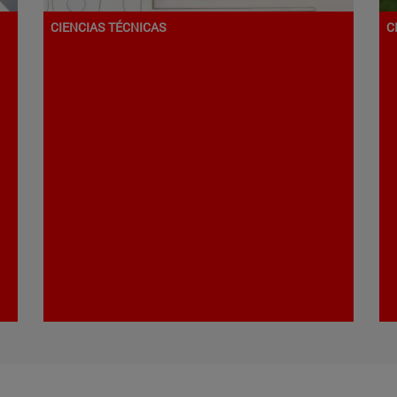
CIENCIAS TÉCNICAS
C
Programa de Doctorado en
Arquitectura
C
Arquitectura
C
Campus de Pamplona
C