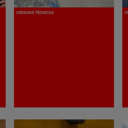
CIENCIAS TÉCNICAS
C
Programa de Doctorado en
Creatividad Aplicada
H
A
Arquitectura
A
Campus de Pamplona
C