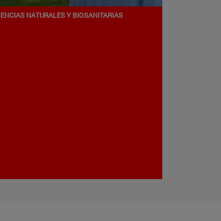
IENCIAS NATURALES Y BIOSANITARIAS
Programa de Doctorado en
iencias Naturales y Aplicadas
iencias
ampus de Pamplona