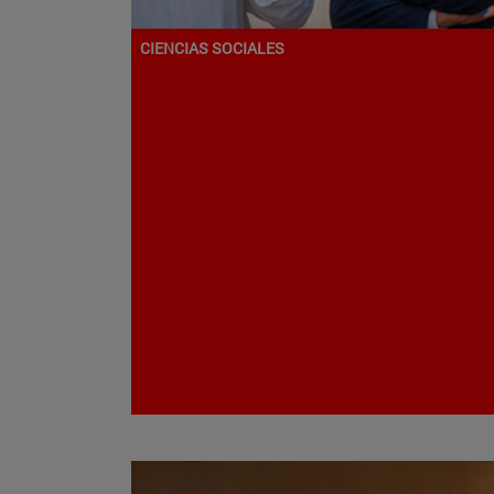
CIENCIAS SOCIALES
Programa de Doctorado en
Ciencias de la Dirección
4 AÑOS
IESE Business School
Campus de Barcelona