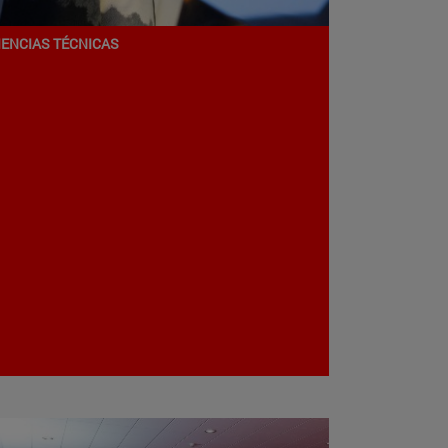
IENCIAS TÉCNICAS
Programa de Doctorado en
istoria y Análisis Crítico de la
rquitectura Española del siglo
XX
rquitectura
ampus de Pamplona