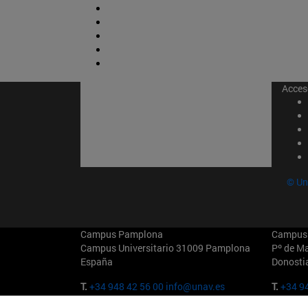
Acces
© Un
Campus Pamplona
Campus 
Campus Universitario 31009 Pamplona
Pº de M
España
Donosti
T.
+34 948 42 56 00
info@unav.es
T.
+34 94