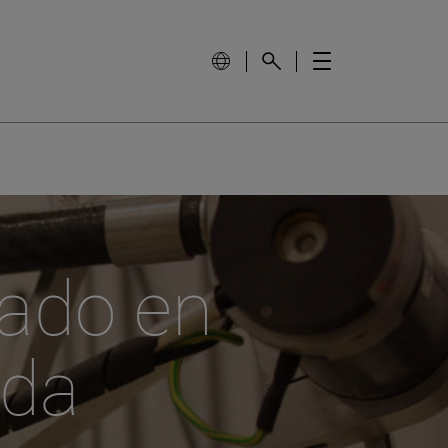
ado en
ada