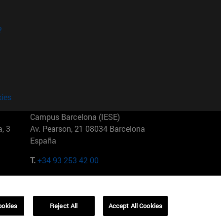
?
kies
Campus Barcelona (IESE)
, 3
Av. Pearson, 21 08034 Barcelona
España
T.
+34 93 253 42 00
Campus Sao Paulo (IESE)
5
Rua Martiniano de Carvalho, 573
01321001 Bela Vista Brasil
ookies
Reject All
Accept All Cookies