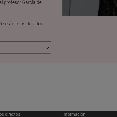
 al profesor García de
o
serán considerados
os directos
Información