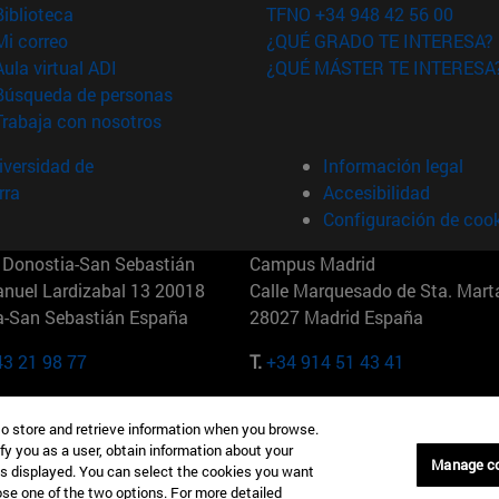
(abre en nueva ventana)
Biblioteca
TFNO +34 948 42 56 00
(abre en nueva ventana)
Mi correo
¿QUÉ GRADO TE INTERESA?
(abre en nueva ventana)
Aula virtual ADI
¿QUÉ MÁSTER TE INTERESA
(abre en nueva ventana)
Búsqueda de personas
(abre en nueva ventana)
Trabaja con nosotros
versidad de
Información legal
rra
Accesibilidad
Configuración de coo
Donostia-San Sebastián
Campus Madrid
anuel Lardizabal 13 20018
Calle Marquesado de Sta. Marta
a-San Sebastián España
28027 Madrid España
43 21 98 77
T.
+34 914 51 43 41
Nueva York (IESE)
Campus Munich (IESE)
to store and retrieve information when you browse.
7th St 10019-2201 Nueva York
Maria-Theresia-Straße 15 8167
fy you as a user, obtain information about your
Múnich Alemania
Manage c
is displayed. You can select the cookies you want
oose one of the two options. For more detailed