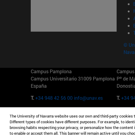
© Uni
Nava
Campus Pamplona
Campus 
Campus Universitario 31009 Pamplona
Pº de M
España
Donosti
T.
+34 948 42 56 00
info@unav.es
T.
+34 9
Campus Madrid (IESE)
Campus 
The University of Navarra website uses our own and third-party cookies 
Camino del Cerro Águila 3 28023
165 W 5
Different types of cookies have different purposes. For example, to identi
Madrid España
EE.UU
browsing habits respecting your privacy, or personalize how the content 
to enable or accept them all. This banner will remain active until you ch