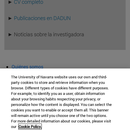
►
CV completo
►
Publicaciones en DADUN
► Noticias sobre la investigadora
Quiénes somos
Agenda y actividades
The University of Navarra website uses our own and third-
Aula abierta
party cookies to store and retrieve information when you
browse. Different types of cookies have different purposes.
Cátedra de Patrimonio y Arte Navarro
For example, to identify you as a user, obtain information
about your browsing habits respecting your privacy, or
personalize how the content is displayed. You can select the
cookies you want to enable or accept them all. This banner
Facultad de Filosofía y Letras
will remain active until you choose one of the two options.
For more detailed information about our cookies, please visit
Campus Universitario s/n
our
Cookie Policy.