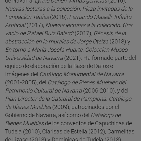
de Navarra,
Lynne Cohen. Almas gemelas
(2016),
Nuevas lecturas a la colección. Pieza invitadas de la
Fundación Tàpies
(2016),
Fernando Maselli. Infinito
Artificial
(2017),
Nuevas lecturas a la colección. Gris
vacío de Rafael Ruiz Balerdi
(2017),
Génesis de la
abstracción en lo murales de Jorge Oteiza
(2018) y
En torno a María Josefa Huarte. Colección Museo
Universidad de Navarra
(2021). Ha formado parte del
equipo de elaboración de la Base de Datos e
Imágenes del
Catálogo Monumental de Navarra
(2001-2005), del
Catálogo de Bienes Muebles del
Patrimonio Cultural de Navarra
(2006-2010), y del
Plan Director de la Catedral de Pamplona. Catálogo
de Bienes Muebles
(2009), patrocinados por el
Gobierno de Navarra, así como del
Catálogo de
Bienes Muebles
de los conventos de Capuchinas de
Tudela (2010), Clarisas de Estella (2012), Carmelitas
de Lizaso (2013) y Dominicas de Tudela (2013),