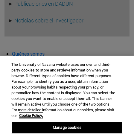
►
Publicaciones en DADUN
►
Noticias sobre el investigador
Quiénes somos
Agenda y actividades
The University of Navarra website uses our own and third-
Aula abierta
party cookies to store and retrieve information when you
browse. Different types of cookies have different purposes.
Cátedra de Patrimonio y Arte Navarro
For example, to identify you as a user, obtain information
about your browsing habits respecting your privacy, or
personalize how the content is displayed. You can select the
cookies you want to enable or accept them all. This banner
Facultad de Filosofía y Letras
will remain active until you choose one of the two options.
For more detailed information about our cookies, please visit
Campus Universitario s/n
our
Cookie Policy.
Pamplona
31009
Navarra
Manage cookies
España