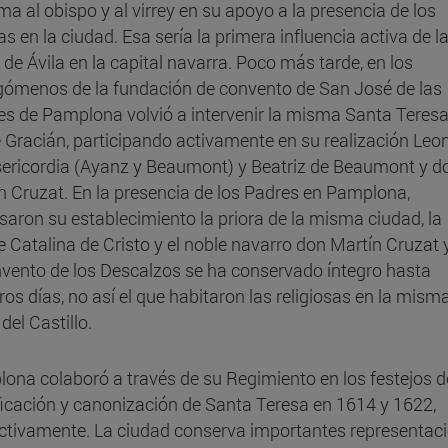
ma al obispo y al virrey en su apoyo a la presencia de los
as en la ciudad. Esa sería la primera influencia activa de l
 de Ávila en la capital navarra. Poco más tarde, en los
gómenos de la fundación de convento de San José de las
s de Pamplona volvió a intervenir la misma Santa Teresa 
 Gracián, participando activamente en su realización Leo
sericordia (Ayanz y Beaumont) y Beatriz de Beaumont y d
n Cruzat. En la presencia de los Padres en Pamplona,
saron su establecimiento la priora de la misma ciudad, la
 Catalina de Cristo y el noble navarro don Martín Cruzat y
nvento de los Descalzos se ha conservado íntegro hasta
ros días, no así el que habitaron las religiosas en la mism
del Castillo.
ona colaboró a través de su Regimiento en los festejos d
ficación y canonización de Santa Teresa en 1614 y 1622,
ctivamente. La ciudad conserva importantes representac