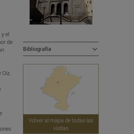
a
y el
nor de
Bibliografía
on
 Oiz.
a
e
Volver al mapa de todas las
visitas
iones