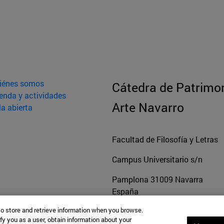
iénes somos
Cátedra de Patrimon
enda y actividades
Arte Navarro
la abierta
Facultad de Filosofía y Letras
Campus Universitario s/n
Pamplona
31009
Navarra
España
to store and retrieve information when you browse.
fy you as a user, obtain information about your
Tel. +34 948 42 56 00