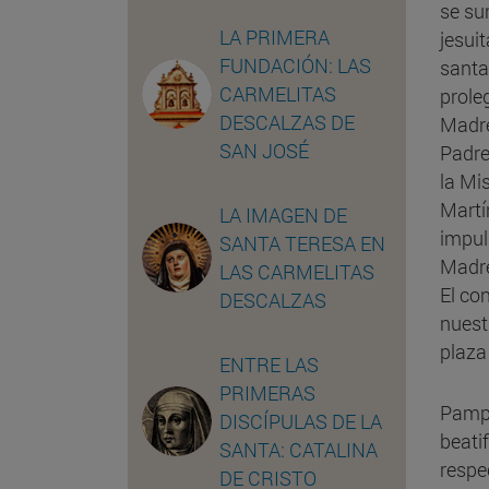
se su
LA PRIMERA
jesuit
FUNDACIÓN: LAS
santa
CARMELITAS
prole
DESCALZAS DE
Madre
SAN JOSÉ
Padre
la Mi
Martí
LA IMAGEN DE
impul
SANTA TERESA EN
Madre
LAS CARMELITAS
El co
DESCALZAS
nuest
plaza 
ENTRE LAS
PRIMERAS
Pampl
DISCÍPULAS DE LA
beati
SANTA: CATALINA
respe
DE CRISTO