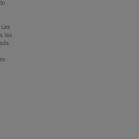
do
. Las
a, las
rada,
res