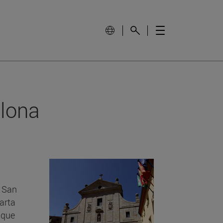
plona
e San
arta
 que