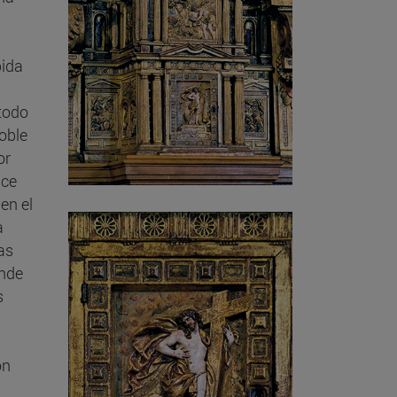
pida
todo
doble
or
ace
 en el
a
as
onde
s
on