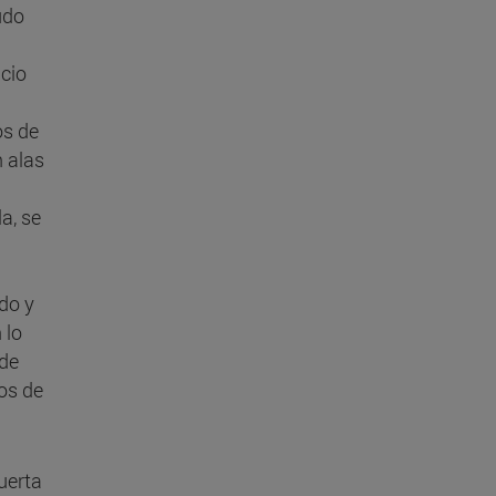
udo
icio
os de
 alas
a, se
do y
 lo
 de
os de
uerta