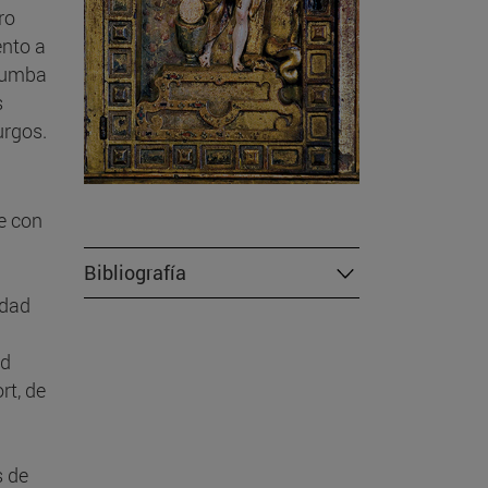
ro
ento a
 Tumba
s
urgos.
se con
Bibliografía
idad
ad
rt, de
s de