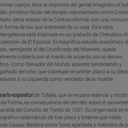
primer cuerpo, lleva la impronta del genial imaginero el bul
dor, primitivo titular del templo, representado como Cristo
itado, tema estelar de la Contrarreforma, con una monum
en forma de tau que sobresale de su caja. Esta obra
langelesca está inspirada en un grabado de Cherubino Alb
 colección de El Escorial. El magnífico estudio anatómico d
do, semejante al del Crucificado del Miserere, queda
almente cubierto por el manto de acuerdo con el decoro
ntino. Como Salvador del Mundo aparece bendiciendo y
añado del orbe, que sobresale en primer plano a su diest
alavera a su izquierda como vencedor de la muerte.
rario-expositor
de Tafalla, que sirve para reservar y mostr
da Forma, es consecuencia del decreto sobre el sacrame
aristía del Concilio de Trento de 1551. Su origen está en e
ográfico tabernáculo de tres pisos y linterna que había
ado Gaspar Becerra como “cosa apartada y miembro de por