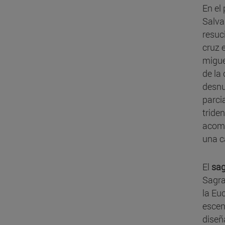
En el 
Salva
resuc
cruz 
migue
de la
desnu
parci
tride
acomp
una c
El
sag
Sagra
la Euc
escen
diseñ