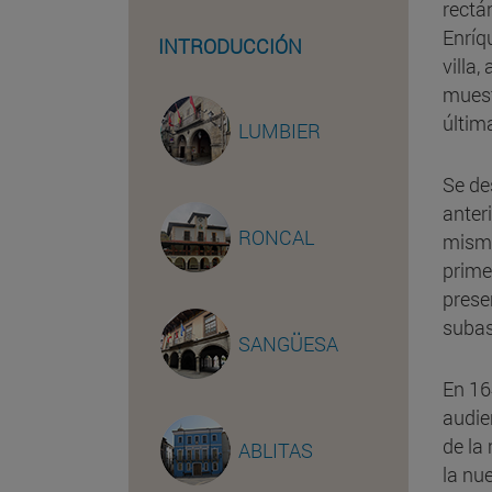
rectá
Enríq
INTRODUCCIÓN
villa
muest
últim
LUMBIER
Se de
anter
RONCAL
mismo
prime
prese
subas
SANGÜESA
En 16
audie
de la
ABLITAS
la nu