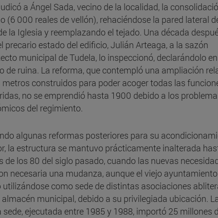
judicó a Ángel Sada, vecino de la localidad, la consolidaci
io (6 000 reales de vellón), rehaciéndose la pared lateral d
 de la Iglesia y reemplazando el tejado. Una década despué
l precario estado del edificio, Julián Arteaga, a la sazón
tecto municipal de Tudela, lo inspeccionó, declarándolo en
o de ruina. La reforma, que contempló una ampliación rel
s metros construidos para poder acoger todas las funcion
ridas, no se emprendió hasta 1900 debido a los problema
micos del regimiento.
ndo algunas reformas posteriores para su acondicionam
ior, la estructura se mantuvo prácticamente inalterada has
es de los 80 del siglo pasado, cuando las nuevas necesida
ron necesaria una mudanza, aunque el viejo ayuntamiento
ó utilizándose como sede de distintas asociaciones abliter
almacén municipal, debido a su privilegiada ubicación. L
 sede, ejecutada entre 1985 y 1988, importó 25 millones 