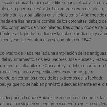
 escalera ubicada fuera del edificio, hacia el corral, frente 
ulo de la puerta de entrada. Las paredes eran de ladrillo, l
 principal estaba tallada en sillería y tenía 14 palmos de a
chada era lisa hasta la cornisa de los corchetes, debajo del
rillo, compuesto de cinco hiladas, tres orlas y dos dentell
stíbulo era de piedra mediana y la sala de audiencia y cárce
llo con yeso. La construcción se completó en 1647.
66, Pedro de Rada realizó una ampliación de las antiguas
 del ayuntamiento. Los evaluadores José Ruidíez y Esteb
, maestros albañiles de Cascante y Tudela, encontraron l
rme a los planos y especificaciones adjuntas, pero
endaron cerrar los arcos de los extremos de la fachada
ipal, ya que no se habían previsto adecuadamente en el di
s después, el citado Ruidíez se encargó de reconocer las
cas nueva y vieja en su conjunto y encontró que la escaler