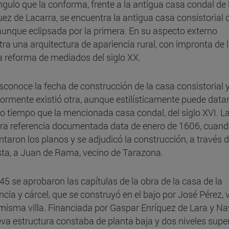
ngulo que la conforma, frente a la antigua casa condal de 
uez de Lacarra, se encuentra la antigua casa consistorial d
, aunque eclipsada por la primera. En su aspecto externo
ra una arquitectura de apariencia rural, con impronta de 
a reforma de mediados del siglo XX.
sconoce la fecha de construcción de la casa consistorial y
iormente existió otra, aunque estilísticamente puede datar
 tiempo que la mencionada casa condal, del siglo XVI. L
ra referencia documentada data de enero de 1606, cuand
ntaron los planos y se adjudicó la construcción, a través 
ta, a Juan de Rama, vecino de Tarazona.
45 se aprobaron las capítulas de la obra de la casa de la
ncia y cárcel, que se construyó en el bajo por José Pérez, 
 misma villa. Financiada por Gaspar Enríquez de Lara y Na
eva estructura constaba de planta baja y dos niveles super