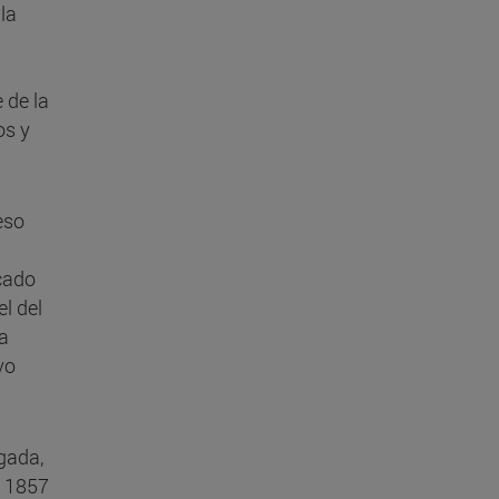
la
 de la
os y
eso
icado
el del
la
vo
gada,
n 1857