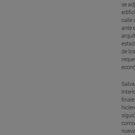
se ad
edific
calle
ante e
arqui
estad
de lo
reque
econó
Salva
inter
final
hicie
sigui
como 
nueva