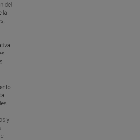
ón del
e la
s,
ativa
es
s
iento
ta
des
as y
a
de