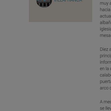
muy a
hacia
actua
albañ
igles
mesa
Diez 
princ
infor
en la 
calab
puert
arco d
A med
se ll