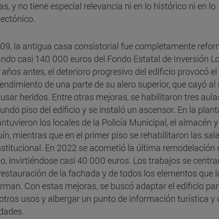
s, y no tiene especial relevancia ni en lo histórico ni en lo
tectónico.
09, la antigua casa consistorial fue completamente refo
zando casi 140 000 euros del Fondo Estatal de Inversión Lo
 años antes, el deterioro progresivo del edificio provocó el
endimiento de una parte de su alero superior, que cayó al 
ausar heridos. Entre otras mejoras, se habilitaron tres aula
undo piso del edificio y se instaló un ascensor. En la plan
ntuvieron los locales de la Policía Municipal, el almacén y 
uín, mientras que en el primer piso se rehabilitaron las sal
nstitucional. En 2022 se acometió la última remodelación 
cio, invirtiéndose casi 40 000 euros. Los trabajos se centr
 restauración de la fachada y de todos los elementos que l
rman. Con estas mejoras, se buscó adaptar el edificio pa
 otros usos y albergar un punto de información turística y 
idades.