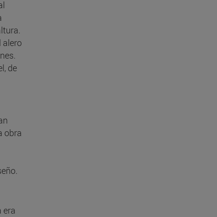
al
a
ltura.
 alero
ones.
l, de
an
a obra
seño.
a era