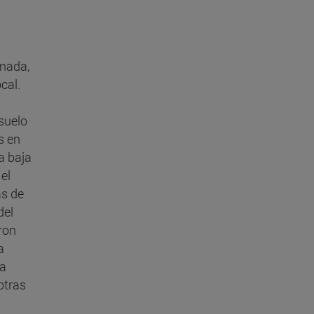
rmada,
cal.
suelo
s en
ta baja
el
as de
del
aron
a
ra
otras