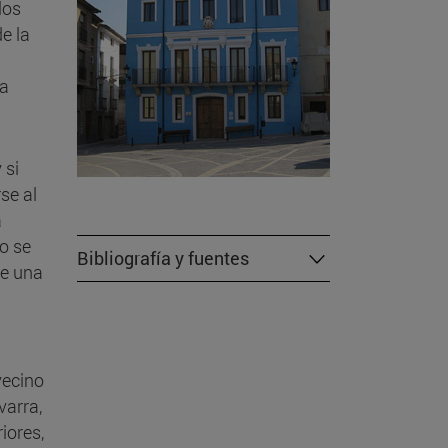
los
e la
la
 si
se al
a
o se
Bibliografía y fuentes
de una
vecino
varra,
iores,