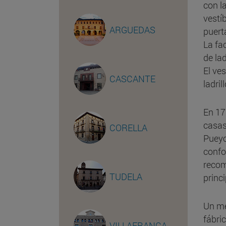
con la
vestíb
ARGUEDAS
puerta
La fa
de lad
El ve
CASCANTE
ladri
En 17
casas
CORELLA
Pueyo
confo
recom
TUDELA
princ
Un me
fábri
VILLAFRANCA