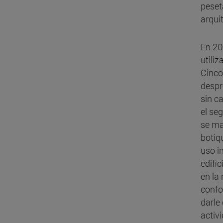
peseta
arqui
En 20
utili
Cinco
despr
sin c
el seg
se ma
botiq
uso i
edifi
en la
confo
darle
activ