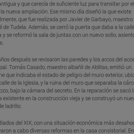
ntigua y que carecía de suficiente luz para transitar por el
 la nueva ampliación. Ese mismo día diseñó la que existe
lmente, que fue realizada por Javier de Garbayo, maestro
il de Tudela. Además, se cerró la puerta que daba a la calle
ia y se reformó la sala de juntas con un nuevo solio, asient
s.
años después se revisaron las paredes y los arcos del acc
ipal. Tomás Casado, maestro albañil de Ablitas, emitió un
me que indicaba el estado de peligro del muro exterior, ub
calle de la Iglesia, y la ruina del muro que separaba la cárc
ozo, bajo la cámara del secreto. En la reparación se sacó 
a existente en la construcción vieja y se construyó un nue
e ladrillo.
iados del XIX, con una situación económica más desaho
evaron a cabo diversas reformas en la casa consistorial. E