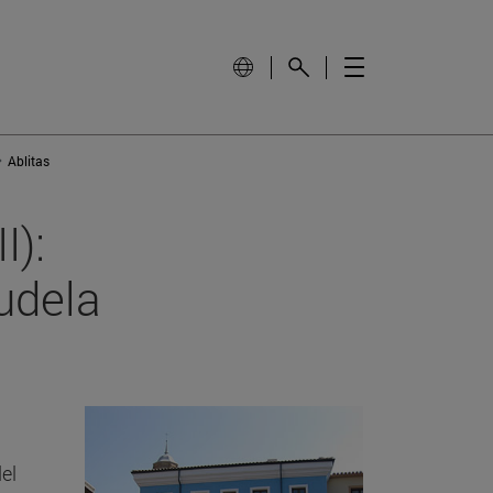
Ablitas
I):
udela
el