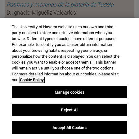
Patronos y mecenas de la platería de Tudela
D. Ignacio Miguéliz Valcarlos
UNED Pamplona
The University of Navarra website uses our own and third-
party cookies to store and retrieve information when you
Patronos y patronatos en la Colegial
(visita
browse. Different types of cookies have different purposes.
guidada)
For example, to identify you as a user, obtain information
about your browsing habits respecting your privacy, or
Dña. María Josefa Tarifa Castilla. Universidad de
personalize how the content is displayed. You can select the
Zaragoza
cookies you want to enable or accept them all. This banner
will remain active until you choose one of the two options.
For more detailed information about our cookies, please visit
Jueves, 28 de agosto
our
Cookie Policy.
Urbanismo y arquitectura civil
Manage cookies
D. Carlos Carrasco Navarro. Doctor en Historia del
Arte
Reject All
Los prohombres de la Ilustración
D. Pablo Guijarro Salvador. Cátedra de Patrimonio y
Accept All Cookies
Arte navarro