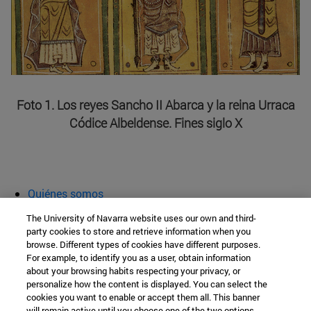
Foto 1. Los reyes Sancho II Abarca y la reina Urraca
Códice Albeldense. Fines siglo X
Quiénes somos
Agenda y actividades
The University of Navarra website uses our own and third-
Aula abierta
party cookies to store and retrieve information when you
browse. Different types of cookies have different purposes.
Cátedra de Patrimonio y Arte Navarro
For example, to identify you as a user, obtain information
about your browsing habits respecting your privacy, or
personalize how the content is displayed. You can select the
cookies you want to enable or accept them all. This banner
Facultad de Filosofía y Letras
will remain active until you choose one of the two options.