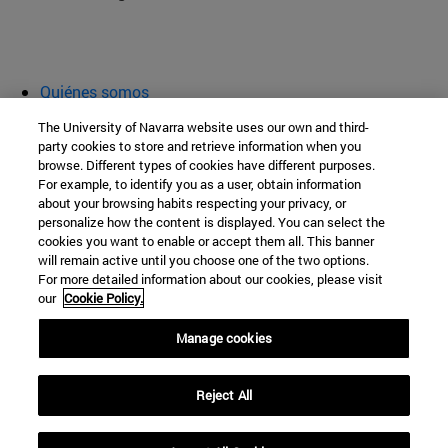
Quiénes somos
Agenda y actividades
The University of Navarra website uses our own and third-
Aula abierta
party cookies to store and retrieve information when you
browse. Different types of cookies have different purposes.
Cátedra de Patrimonio y Arte Navarro
For example, to identify you as a user, obtain information
about your browsing habits respecting your privacy, or
personalize how the content is displayed. You can select the
cookies you want to enable or accept them all. This banner
Facultad de Filosofía y Letras
will remain active until you choose one of the two options.
For more detailed information about our cookies, please visit
Campus Universitario s/n
our
Cookie Policy.
Pamplona
31009
Navarra
Manage cookies
España
Reject All
Tel. +34 948 42 56 00
cpatrimonio@unav.es