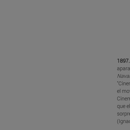
1897.
apara
Nava
"Cine
el mo
Cinem
que e
sorpr
(Igna