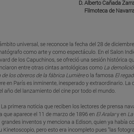
D. Alberto Cañada Zarr
Filmoteca de Navarr
 ámbito universal, se reconoce la fecha del 28 de diciembr
atógrafo como arte y como espectáculo. En el Salon Indio 
vard de los Capuchinos, se ofreció una sesión histórica q
nciaron entre otras cintas antológicas como
La demolició
a de los obreros de la fábrica Lumière
o la famosa
El regad
re en París es inminente, inesperado y extraordinario. La 
 el año del lanzamiento del cine por todo el mundo.
La primera noticia que reciben los lectores de prensa nav
a que aparece el 11 de marzo de 1896 en
El Aralar
y en
La
s grandes inventos y menciona a Edison, quien ya había c
u Kinetoscopio, pero esto era incompleto pues "las fotogra