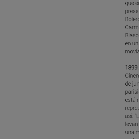
que e
prese
Boler
Carme
Blasc
en un
movía
1899
Cinem
de ju
paris
está 
repre
así: 
levan
una m