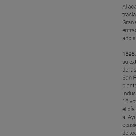
Al ac
trasl
Gran 
entra
año s
1898.
su ex
de la
San F
plant
Indus
16 vot
el dí
al Ay
ocasió
de to