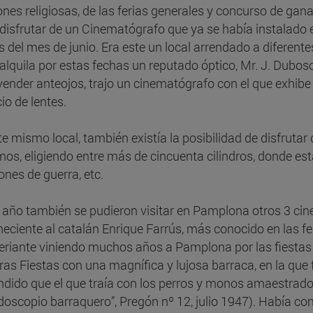
ones religiosas, de las ferias generales y concurso de gan
disfrutar de un Cinematógrafo que ya se había instalado 
es del mes de junio. Era este un local arrendado a diferent
alquila por estas fechas un reputado óptico, Mr. J. Dubos
vender anteojos, trajo un cinematógrafo con el que exhibe
io de lentes.
te mismo local, también existía la posibilidad de disfrutar 
mos, eligiendo entre más de cincuenta cilindros, donde es
ones de guerra, etc.
 año también se pudieron visitar en Pamplona otros 3 cin
neciente al catalán Enrique Farrús, más conocido en las fe
feriante viniendo muchos años a Pamplona por las fiestas
ras Fiestas con una magnífica y lujosa barraca, en la q
ndido que el que traía con los perros y monos amaestrado
idoscopio barraquero”, Pregón nº 12, julio 1947). Había co