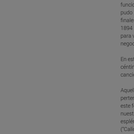
funci
pudo 
final
1894 
para 
negoc
En es
cénti
canci
Aquel
perte
este 
nuest
esplé
(“Cal