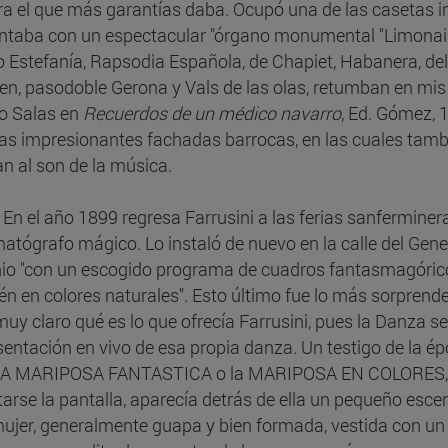
ra el que más garantías daba. Ocupó una de las casetas ins
ntaba con un espectacular "órgano monumental "Limonaire
o Estefanía, Rapsodia Española, de Chapiet, Habanera, de
n, pasodoble Gerona y Vals de las olas, retumban en mis
o Salas en
Recuerdos de un médico navarro
, Ed. Gómez, 
as impresionantes fachadas barrocas, en las cuales tam
n al son de la música.
. En el año 1899 regresa Farrusini a las ferias sanfermin
atógrafo mágico. Lo instaló de nuevo en la calle del Gene
nio "con un escogido programa de cuadros fantasmagórico
ién en colores naturales". Esto último fue lo más sorprend
muy claro qué es lo que ofrecía Farrusini, pues la Danza se
sentación en vivo de esa propia danza. Un testigo de la é
“LA MARIPOSA FANTASTICA o la MARIPOSA EN COLORES, co
tarse la pantalla, aparecía detrás de ella un pequeño escena
ujer, generalmente guapa y bien formada, vestida con un 