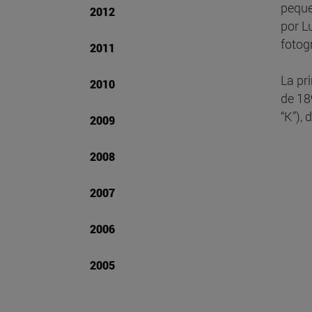
peque
2012
por L
fotog
2011
La pr
2010
de 18
“K”), 
2009
2008
2007
2006
2005