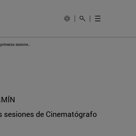
Los Sanfermines, escenario de las primeras sesiones de Cinematógrafo (1896-1902)
RMÍN
as sesiones de Cinematógrafo