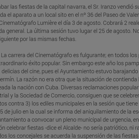
abar las fiestas de la capital navarra, el Sr. Iranzo vend
ada el aparato a un local sito en el nº 36 del Paseo de Val
Cinematógrafo Lumière el día 3 de agosto. Cobrará 2 reales 
da general. La última sesión tuvo lugar el 25 de agosto. No
iguiente por las mismas fechas.
La carrera del Cinematógrafo es fulgurante; en todos los
traordinario éxito popular. Sin embargo este año los pamp
s delicias del cine, pues el Ayuntamiento estuvo barajando 
ermín. La razón no era otra que la situación de contiend
eada la nación con Cuba. Diversas reclamaciones populares
trial y la Sociedad de Comercio, consiguen que se celebre
os contra 3) los ediles municipales en la sesión que tiene l
a 5 de julio en la cual se informa del aniquilamiento de la 
untamiento a convocar un pleno municipal de urgencia, en 
n celebrar fiestas -dice el Alcalde- no sería patriótico, ni r
dos los concejales se acuerda la suspensión de las fiesta