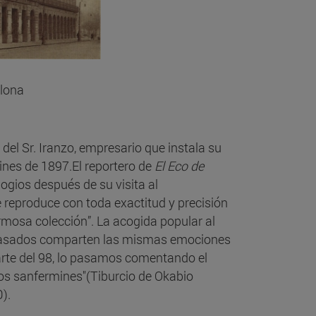
plona
el Sr. Iranzo, empresario que instala su
ines de 1897.El reportero de
El Eco de
elogios después de su visita al
e reproduce con toda exactitud y precisión
rmosa colección”. La acogida popular al
epasados comparten las mismas emociones
arte del 98, lo pasamos comentando el
os sanfermines"(Tiburcio de Okabio
0).