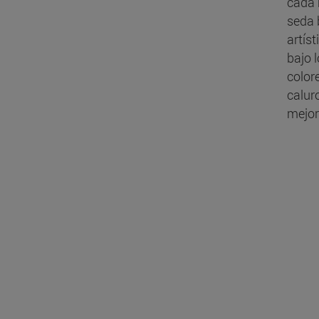
cada 
seda 
artís
bajo 
color
calur
mejor