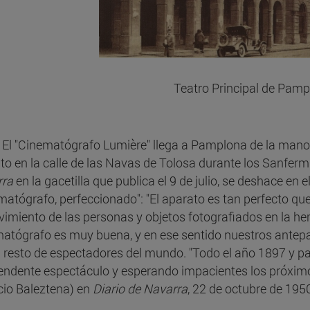
Teatro Principal de Pam
El "Cinematógrafo Lumière" llega a Pamplona de la mano d
to en la calle de las Navas de Tolosa durante los Sanferm
rra
en la gacetilla que publica el 9 de julio, se deshace en 
matógrafo, perfeccionado": "El aparato es tan perfecto qu
vimiento de las personas y objetos fotografiados en la he
atógrafo es muy buena, y en ese sentido nuestros ant
l resto de espectadores del mundo. "Todo el año 1897 y p
endente espectáculo y esperando impacientes los próxim
cio Baleztena) en
Diario de Navarra
, 22 de octubre de 195