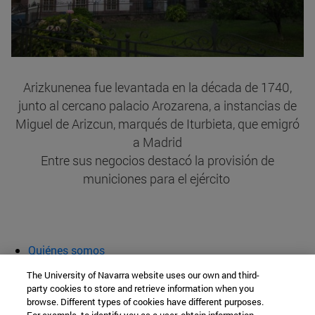
Arizkunenea fue levantada en la década de 1740,
junto al cercano palacio Arozarena, a instancias de
Miguel de Arizcun, marqués de Iturbieta, que emigró
a Madrid
Entre sus negocios destacó la provisión de
municiones para el ejército
Quiénes somos
Agenda y actividades
The University of Navarra website uses our own and third-
Aula abierta
party cookies to store and retrieve information when you
browse. Different types of cookies have different purposes.