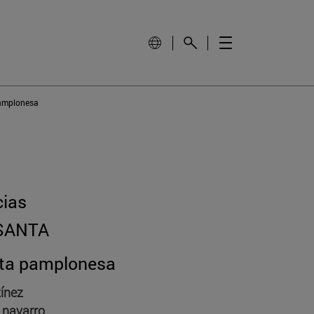
pamplonesa
cias
SANTA
nta pamplonesa
tínez
 navarro