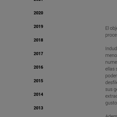
2020
2019
El ob
proce
2018
Indud
2017
menos
numer
2016
ellas
podem
2015
desfi
sus g
2014
extra
gusto
2013
Ademá