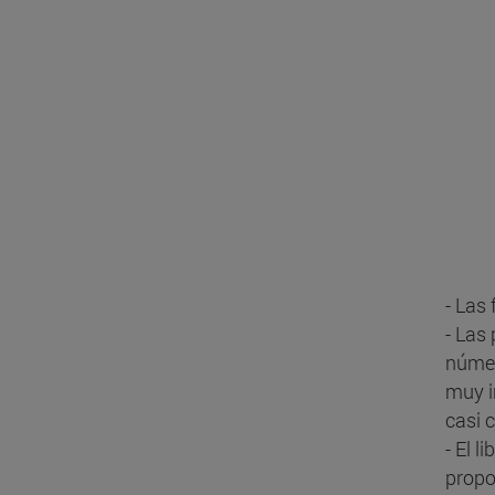
- Las
- Las
númer
muy i
casi 
- El l
propo