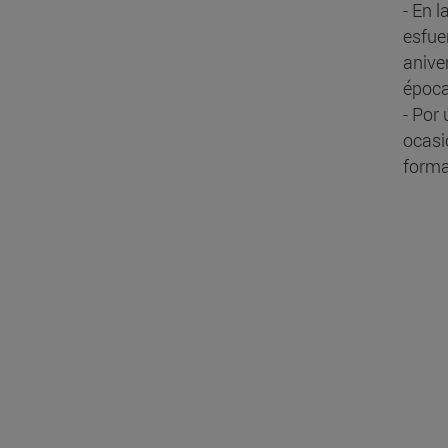
- En 
esfue
anive
época
- Por
ocasi
forma