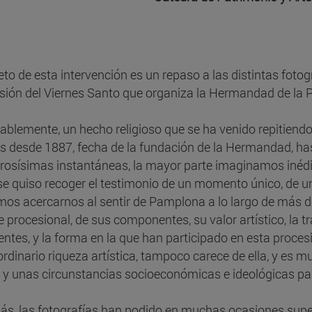
jeto de esta intervención es un repaso a las distintas foto
sión del Viernes Santo que organiza la Hermandad de la
ablemente, un hecho religioso que se ha venido repitiend
 desde 1887, fecha de la fundación de la Hermandad, hast
osísimas instantáneas, la mayor parte imaginamos inédit
 se quiso recoger el testimonio de un momento único, de una
os acercarnos al sentir de Pamplona a lo largo de más de 
le procesional, de sus componentes, su valor artístico, la t
entes, y la forma en la que han participado en esta proces
ordinario riqueza artística, tampoco carece de ella, y es
 y unas circunstancias socioeconómicas e ideológicas par
s, las fotografías han podido en muchas ocasiones super