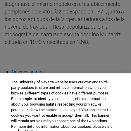
litografiase el mismo modelo en el establecimiento
pamplonés de Sixto Díaz de Espada en 1871, junto a
los gozos antiguos de la Virgen, anteriores a los de la
novena de fray Juan Resa, popularizada en la
monografía del santuario escrita por Lino Munárriz,
editada en 1870 y reeditada en 1898.
Quiénes somos
Agenda y actividades
The University of Navarra website uses our own and third-
Aula abierta
party cookies to store and retrieve information when you
browse. Different types of cookies have different purposes.
Cátedra de Patrimonio y Arte Navarro
For example, to identify you as a user, obtain information
about your browsing habits respecting your privacy, or
personalize how the content is displayed. You can select the
cookies you want to enable or accept them all. This banner
Facultad de Filosofía y Letras
will remain active until you choose one of the two options.
For more detailed information about our cookies, please visit
Campus Universitario s/n