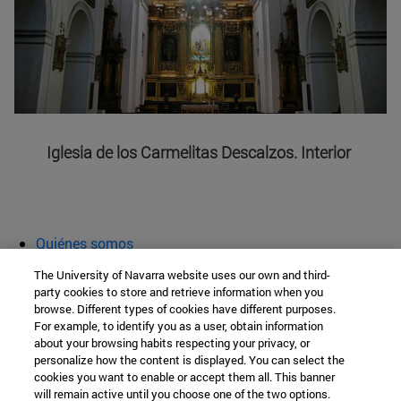
Iglesia de los Carmelitas Descalzos. Interior
Quiénes somos
Agenda y actividades
The University of Navarra website uses our own and third-
Aula abierta
party cookies to store and retrieve information when you
browse. Different types of cookies have different purposes.
Cátedra de Patrimonio y Arte Navarro
For example, to identify you as a user, obtain information
about your browsing habits respecting your privacy, or
personalize how the content is displayed. You can select the
cookies you want to enable or accept them all. This banner
Facultad de Filosofía y Letras
will remain active until you choose one of the two options.