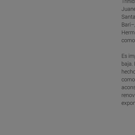
Trini
Juane
Santa
Bari–
Herme
como 
Es im
baja.
hecho
como 
acons
renov
expon