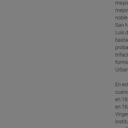
mayor
mejor
noble
San N
Luis 
basta
proba
trifa
forma
Urban
En es
cuand
en 16
en 16
Virge
insti