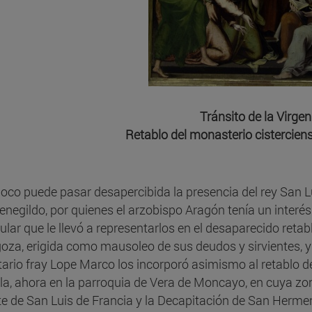
Tránsito de la Virgen
Retablo del monasterio cistercien
co puede pasar desapercibida la presencia del rey San Lui
negildo, por quienes el arzobispo Aragón tenía un inte
cular que le llevó a representarlos en el desaparecido retab
oza, erigida como mausoleo de sus deudos y sirvientes, y 
tario fray Lope Marco los incorporó asimismo al retablo d
la, ahora en la parroquia de Vera de Moncayo, en cuya z
e de San Luis de Francia y la Decapitación de San Herme