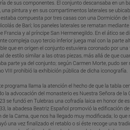
ía de sus componentes. El conjunto descansaba en un ban
, una pintura y en sus compartimentos laterales se ubica
 estaba compuesta por tres casas con una Dormición de 
icolás de Bari; los paneles laterales se rematan mediante 
de Francia y al príncipe San Hermenegildo. En el ático se
nte compleja cuyo tercio inferior juega mal con la parte al
ble que en origen el conjunto estuviera coronado por una 
cial de estilo similar a las otras piezas, más allá de que c
ba parte ya del conjunto; según Carmen Morte, pudo ser r
o VIII prohibió la exhibición pública de dicha iconografía.
te programa llama la atención el hecho de que la tabla cent
o la advocación del monasterio es Nuestra Señora de la 
23 se fundó en Tulebras una cofradía laica en honor de es
33, la abadesa Beatriz Español promovió la edificación de 
n de la Cama, que nos ha llegado muy modificada; lo que
tuyó una vez finalizado el retablo o si éste recoge una tr