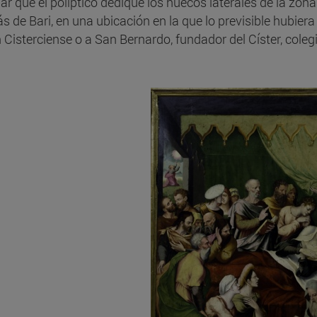
iar que el políptico dedique los huecos laterales de la z
ás de Bari, en una ubicación en la que lo previsible hubier
 Cisterciense o a San Bernardo, fundador del Císter, cole