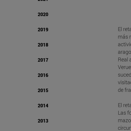
2020
El re
2019
más n
activ
2018
arago
Real 
2017
Verue
suced
2016
visit
de fr
2015
El re
2014
Las f
mazon
2013
circu