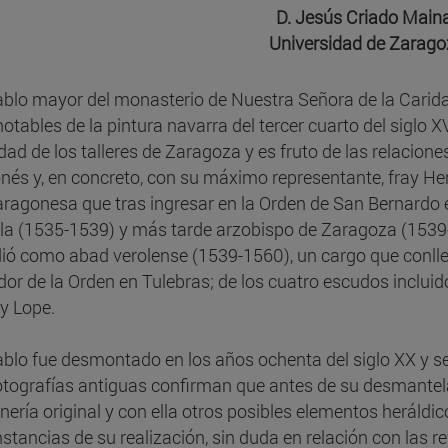
D. Jesús Criado Main
Universidad de Zarago
tablo mayor del monasterio de Nuestra Señora de la Carida
otables de la pintura navarra del tercer cuarto del siglo X
idad de los talleres de Zaragoza y es fruto de las relacion
nés y, en concreto, con su máximo representante, fray H
aragonesa que tras ingresar en la Orden de San Bernardo
la (1535-1539) y más tarde arzobispo de Zaragoza (1539-1
ió como abad verolense (1539-1560), un cargo que conll
ador de la Orden en Tulebras; de los cuatro escudos incluido
ay Lope.
tablo fue desmontado en los años ochenta del siglo XX y s
otografías antiguas confirman que antes de su desmantel
ería original y con ella otros posibles elementos heráldic
nstancias de su realización, sin duda en relación con las r