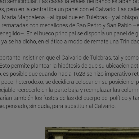
dad semicircular. Las casas laterales del banco estaban o
s, pero en la central iba un panel con el Calvario. Las call
 María Magdalena –al igual que en Tulebras– y al obispo 
, rematadas con medallones de San Pedro y San Pablo –en
negildo–. En el hueco principal se disponía un panel de g
ya se ha dicho, en el ático a modo de remate una Trinidad
portante insistir en que el Calvario de Tulebras, tal y co
 Esto permite plantear la hipótesis de que su ubicación act
, es posible que cuando hacia 1628 se hizo imperativo retira
poco, heterodoxo, se decidiera colocar en su posición el pa
ejable recrecerlo en la parte baja y reemplazar las colum
arían también los fustes de las del cuerpo del político y t
e, pensado, sin duda, para substituir al Calvario.