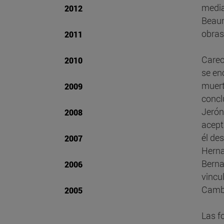
media
2012
Beaum
obras
2011
Carec
2010
se en
muert
2009
concl
Jerón
2008
acept
él de
2007
Herna
Berna
2006
vincu
Cambr
2005
Las f