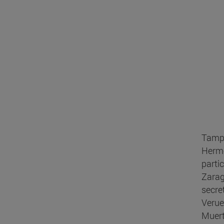
Tampo
Herme
parti
Zarag
secre
Verue
Muert