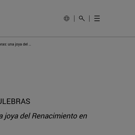
En torno al retablo mayor de Tulebras: una joya del Renacimiento en Navarra
ULEBRAS
na joya del Renacimiento en