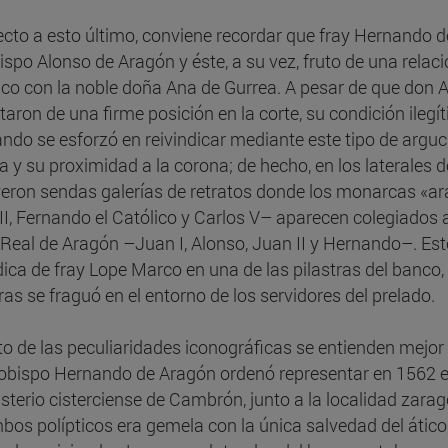
cto a esto último, conviene recordar que fray Hernando de
ispo Alonso de Aragón y éste, a su vez, fruto de una relaci
ico con la noble doña Ana de Gurrea. A pesar de que don
taron de una firme posición en la corte, su condición ilegít
ndo se esforzó en reivindicar mediante este tipo de arguc
a y su proximidad a la corona; de hecho, en los laterales de
yeron sendas galerías de retratos donde los monarcas «
II, Fernando el Católico y Carlos V– aparecen colegiados 
Real de Aragón –Juan I, Alonso, Juan II y Hernando–. Este 
dica de fray Lope Marco en una de las pilastras del banco,
ras se fraguó en el entorno de los servidores del prelado.
sto de las peculiaridades iconográficas se entienden mejo
zobispo Hernando de Aragón ordenó representar en 1562 e
terio cisterciense de Cambrón, junto a la localidad zara
bos polípticos era gemela con la única salvedad del ático