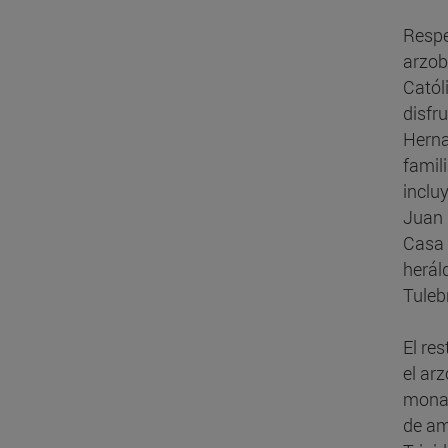
Respe
arzob
Catól
disfru
Herna
famili
inclu
Juan 
Casa 
herál
Tuleb
El re
el ar
monas
de am