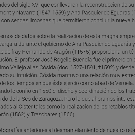
dos del siglo XVI que conllevaron la reconstrucción de su
ont y Navarra (1547-1559) y Ana Pasquier de Eguarás (1
 con sendas limosnas que permitieron concluir la nueva 
emos de datos sobre la realización de esta magna empres
cargara durante el gobierno de Ana Pasquier de Eguarás y 
e de fray Hernando de Aragón (†1575) proporciona un té
usión. El profesor José Rogelio Buendía fue el primero en
imo Vallejo alias Cósida (doc. 1527-1591, †1592) y desde
ado su intuición. Cósida mantuvo una relación muy estrec
sde los tiempos en que éste ejerció como abad de Veruela. 
ndo le confió en 1550 el diseño y coordinación de los trab
rdo de la Seo de Zaragoza. Pero lo que ahora nos interes
lados al Císter tales como la realización de los retablos t
ón (1562) y Trasobares (1566).
otografías anteriores al desmantelamiento de nuestro ret