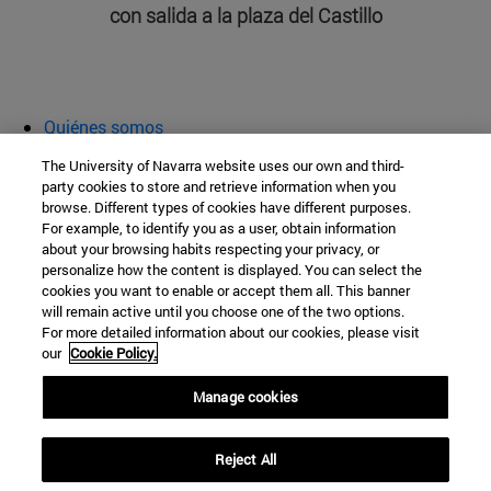
con salida a la plaza del Castillo
Quiénes somos
Agenda y actividades
The University of Navarra website uses our own and third-
Aula abierta
party cookies to store and retrieve information when you
browse. Different types of cookies have different purposes.
Cátedra de Patrimonio y Arte Navarro
For example, to identify you as a user, obtain information
about your browsing habits respecting your privacy, or
personalize how the content is displayed. You can select the
cookies you want to enable or accept them all. This banner
Facultad de Filosofía y Letras
will remain active until you choose one of the two options.
For more detailed information about our cookies, please visit
Campus Universitario s/n
our
Cookie Policy.
Pamplona
31009
Navarra
Manage cookies
España
Reject All
Tel. +34 948 42 56 00