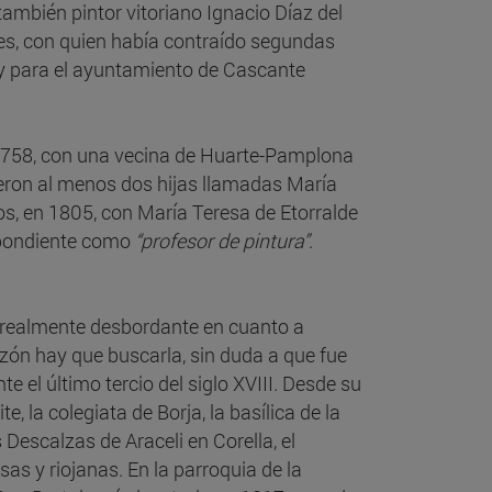
también pintor vitoriano Ignacio Díaz del
es, con quien había contraído segundas
 y para el ayuntamiento de Cascante
 1758, con una vecina de Huarte-Pamplona
eron al menos dos hijas llamadas María
s, en 1805, con María Teresa de Etorralde
espondiente como
“profesor de pintura”
.
ro realmente desbordante en cuanto a
razón hay que buscarla, sin duda a que fue
e el último tercio del siglo XVIII. Desde su
, la colegiata de Borja, la basílica de la
Descalzas de Araceli en Corella, el
s y riojanas. En la parroquia de la