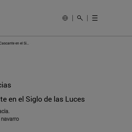
Diego Díaz del Valle: un pintor de Cascante en el Siglo de las Luces
cias
te en el Siglo de las Luces
cia.
 navarro