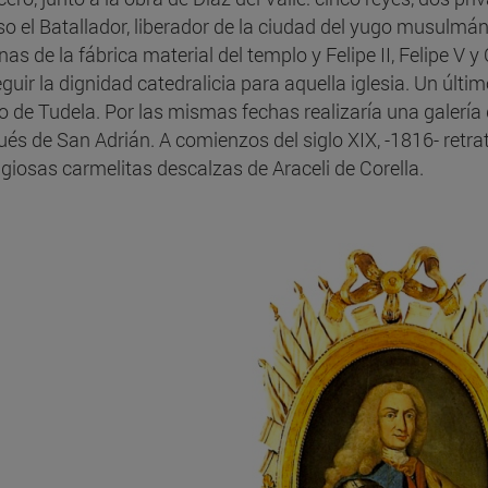
so el Batallador, liberador de la ciudad del yugo musulmá
s de la fábrica material del templo y Felipe II, Felipe V y 
guir la dignidad catedralicia para aquella iglesia. Un últi
o de Tudela. Por las mismas fechas realizaría una galería 
és de San Adrián. A comienzos del siglo XIX, -1816- retr
ligiosas carmelitas descalzas de Araceli de Corella.