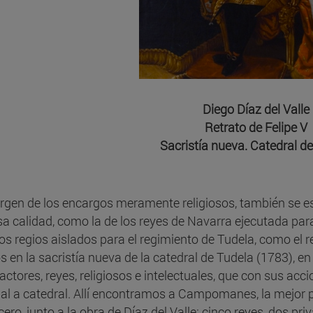
Diego Díaz del Valle
Retrato de Felipe V
Sacristía nueva. Catedral d
rgen de los encargos meramente religiosos, también se esp
a calidad, como la de los reyes de Navarra ejecutada pa
tos regios aislados para el regimiento de Tudela, como el re
os en la sacristía nueva de la catedral de Tudela (1783), e
actores, reyes, religiosos e intelectuales, que con sus ac
ial a catedral. Allí encontramos a Campomanes, la mejor pi
cero, junto a la obra de Díaz del Valle: cinco reyes, dos pr