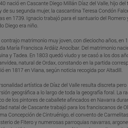
40 nació en Cascante Diego Millán Díaz del Valle, hijo del 
 y de su segunda mujer, la cascantina Teresa Condón Falc
as en 1739. Ignacio trabajó para el santuario del Romero
o Diego era niño.
 contrajo matrimonio muy joven, con dieciocho años, en
da María Francisca Ardáiz Anocíbar. Del matrimonio naci
ina y Tadea. En 1803 quedó viudo y se casó a los dos año
anvidea, natural de Ordax, constando en la partida corr
ció en 1817 en Viana, según noticia recogida por Altadill.
rsonalidad artística de Díaz del Valle resulta discreta pe
rsión geográfica a lo largo de toda la geografía foral. La 
ico de los pintores de caballete afincados en Navarra durant
dad natal de Cascante trabajó para los franciscanos de Olite
ima Concepción de Cintruénigo, el convento de Carmelitas 
terio de Fitero y numerosas parroquias navarras, argonesa