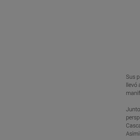
Sus pi
llevó
manif
Junto
persp
Casca
Asimi