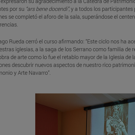
 expresaron su agradecimiento a la Cátedra de Patrimonio 
tes por su
“ars bene docendi”
, y a todos los participantes
nes se completó el aforo de la sala, superándose el cente
rencias.
ago Rueda cerró el curso afirmando: “Este ciclo nos ha ac
estras iglesias, a la saga de los Serrano como familia de re
obra de arte como lo fue el retablo mayor de la Iglesia d
ones descubrir nuevos aspectos de nuestro rico patrimonio
monio y Arte Navarro”.