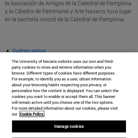
la Asociación de Amigos de la Catedral de Pamplona
y la Cátedra de Patrimonio y Arte Navarro, tuvo lugar
en la sacristía rococó de la Catedral de Pamplona
Quiénes somos
Agenda y actividades
The University of Navarra website uses our own and third-
Aula abierta
party cookies to store and retrieve information when you
browse. Different types of cookies have different purposes.
Cátedra de Patrimonio y Arte Navarro
For example, to identify you as a user, obtain information
about your browsing habits respecting your privacy, or
personalize how the content is displayed. You can select the
cookies you want to enable or accept them all. This banner
Facultad de Filosofía y Letras
will remain active until you choose one of the two options.
For more detailed information about our cookies, please visit
Campus Universitario s/n
our
Cookie Policy.
Pamplona
31009
Navarra
Manage cookies
España