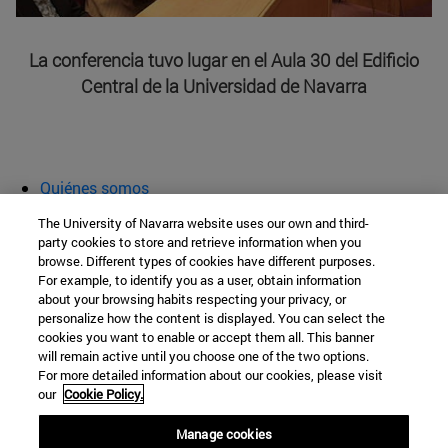
La conferencia tuvo lugar en el Aula 30 del Edificio
Central de la Universidad de Navarra
Quiénes somos
Agenda y actividades
The University of Navarra website uses our own and third-
Aula abierta
party cookies to store and retrieve information when you
browse. Different types of cookies have different purposes.
Cátedra de Patrimonio y Arte Navarro
For example, to identify you as a user, obtain information
about your browsing habits respecting your privacy, or
personalize how the content is displayed. You can select the
cookies you want to enable or accept them all. This banner
Facultad de Filosofía y Letras
will remain active until you choose one of the two options.
For more detailed information about our cookies, please visit
Campus Universitario s/n
our
Cookie Policy.
Pamplona
31009
Navarra
Manage cookies