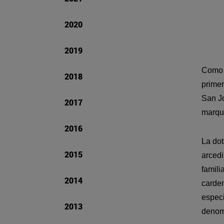
2020
2019
Como e
2018
primer
San Jo
2017
marqué
2016
La dot
2015
arcedi
famili
2014
carden
especi
2013
denom