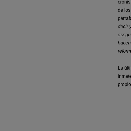
cronis
de los
párraf
decir 
asegur
hacen 
reform
La últ
inmate
propio