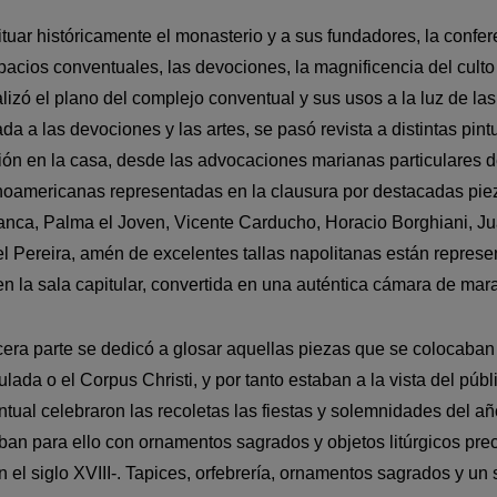
ituar históricamente el monasterio y a sus fundadores, la confer
pacios conventuales, las devociones, la magnificencia del culto 
lizó el plano del complejo conventual y sus usos a la luz de la
da a las devociones y las artes, se pasó revista a distintas pin
ón en la casa, desde las advocaciones marianas particulares de
noamericanas representadas en la clausura por destacadas pie
ranca, Palma el Joven, Vicente Carducho, Horacio Borghiani, 
 Pereira, amén de excelentes tallas napolitanas están repres
en la sala capitular, convertida en una auténtica cámara de mara
cera parte se dedicó a glosar aquellas piezas que se colocaban e
lada o el Corpus Christi, y por tanto estaban a la vista del púb
tual celebraron las recoletas las fiestas y solemnidades del año
an para ello con ornamentos sagrados y objetos litúrgicos pr
n el siglo XVIII-. Tapices, orfebrería, ornamentos sagrados y un si