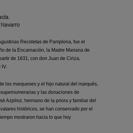
cia.
e Navarro
Agustinas Recoletas de Pamplona, fue el
ño de la Encarnación, la Madre Mariana de
artir de 1631, con don Juan de Ciriza,
 IV.
de los marqueses y el hijo natural del marqués,
s supernumerarias y las donaciones de
sé Azpíroz, hermano de la priora y familiar del
vatares históricos, se han conservado por el
 tiempo mostraron hacia lo que hoy