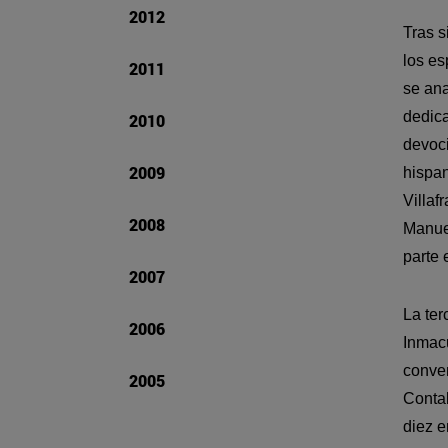
2012
Tras s
los es
2011
se ana
dedica
2010
devoci
2009
hispa
Villaf
2008
Manuel
parte 
2007
La ter
2006
Inmacu
conven
2005
Contab
diez e