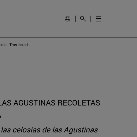
Arte y devoción en la Pamplona oculta: Tras las celosías de las Agustinas Recoletas
 LAS AGUSTINAS RECOLETAS
A
 las celosías de las Agustinas