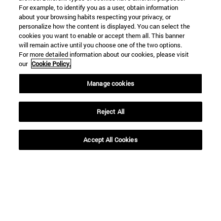
For example, to identify you as a user, obtain information
about your browsing habits respecting your privacy, or
personalize how the content is displayed. You can select the
cookies you want to enable or accept them all. This banner
will remain active until you choose one of the two options.
For more detailed information about our cookies, please visit
our
Cookie Policy.
Manage cookies
Reject All
Accesos directos
Accept All Cookies
(abre en nueva ventana)
Biblioteca
(abre en nueva ventana)
Mi correo
(abre en nueva ventana)
Aula virtual ADI
(abre en nueva ventana)
Búsqueda de personas
(abre en nueva ventana)
Trabaja con nosotros
Información