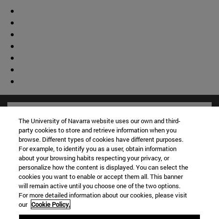
The University of Navarra website uses our own and third-
party cookies to store and retrieve information when you
browse. Different types of cookies have different purposes.
For example, to identify you as a user, obtain information
about your browsing habits respecting your privacy, or
personalize how the content is displayed. You can select the
cookies you want to enable or accept them all. This banner
will remain active until you choose one of the two options.
For more detailed information about our cookies, please visit
our
Cookie Policy.
Accesos directos
(abre en nueva ventana)
Biblioteca