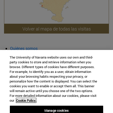
Volver al mapa de todas las visitas
Quiénes somos
Agenda y actividades
The University of Navarra website uses our own and third-
Aula abierta
party cookies to store and retrieve information when you
browse. Different types of cookies have different purposes.
Cátedra de Patrimonio y Arte Navarro
For example, to identify you as a user, obtain information
about your browsing habits respecting your privacy, or
personalize how the content is displayed. You can select the
cookies you want to enable or accept them all. This banner
Facultad de Filosofía y Letras
will remain active until you choose one of the two options.
For more detailed information about our cookies, please visit
Campus Universitario s/n
our
Cookie Policy.
Pamplona
31009
Navarra
Manage cookies