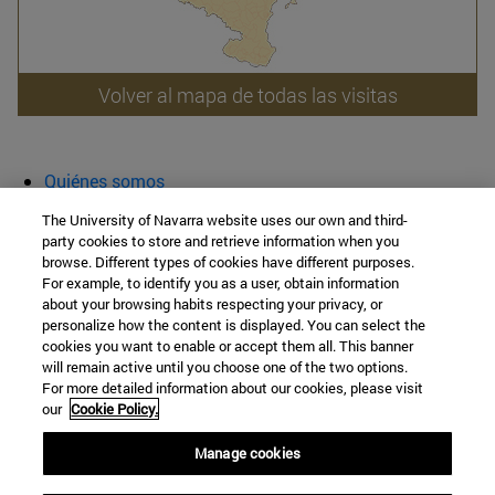
Volver al mapa de todas las visitas
Quiénes somos
Agenda y actividades
The University of Navarra website uses our own and third-
Aula abierta
party cookies to store and retrieve information when you
browse. Different types of cookies have different purposes.
Cátedra de Patrimonio y Arte Navarro
For example, to identify you as a user, obtain information
about your browsing habits respecting your privacy, or
personalize how the content is displayed. You can select the
cookies you want to enable or accept them all. This banner
Facultad de Filosofía y Letras
will remain active until you choose one of the two options.
For more detailed information about our cookies, please visit
Campus Universitario s/n
our
Cookie Policy.
Pamplona
31009
Navarra
Manage cookies
España