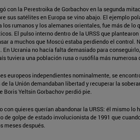
gó con la Perestroika de Gorbachov en la segunda mitad
e sus satélites en Europa se vino abajo. El ejemplo pola
a los rumanos y los alemanes orientales, fue más de lo q
ticos. El pulso interno dentro de la URSS que plantearon 
ensar a muchos que Moscú estaba perdiendo el control. 
n. En Ucrania no hacía falta demasiado para conseguirl
país tuviera una población rusa o rusófila más numerosa
íses europeos independientes nominalmente, se encontr
s de la Unión demandaban libertad y recuperar la sober
 Boris Yeltsin Gorbachov perdió pie.
so con quieres querían abandonar la URSS: él mismo lo h
to de golpe de estado involucionista de 1991 que cuando 
os meses después.