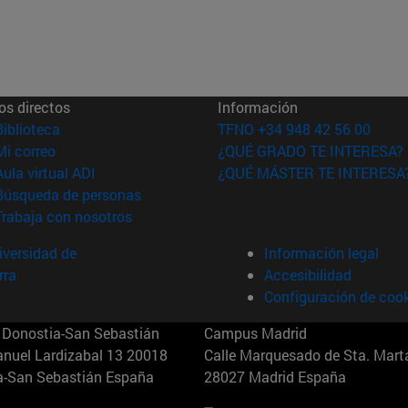
os directos
Información
(abre en nueva ventana)
Biblioteca
TFNO +34 948 42 56 00
(abre en nueva ventana)
Mi correo
¿QUÉ GRADO TE INTERESA?
(abre en nueva ventana)
Aula virtual ADI
¿QUÉ MÁSTER TE INTERESA
(abre en nueva ventana)
Búsqueda de personas
(abre en nueva ventana)
Trabaja con nosotros
versidad de
Información legal
rra
Accesibilidad
Configuración de coo
Donostia-San Sebastián
Campus Madrid
anuel Lardizabal 13 20018
Calle Marquesado de Sta. Marta
a-San Sebastián España
28027 Madrid España