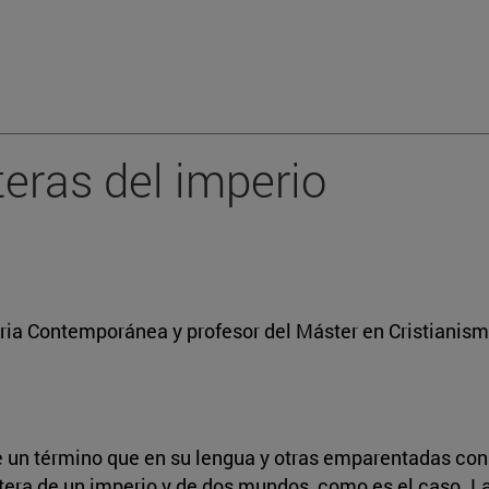
teras del imperio
oria Contemporánea y profesor del Máster en Cristianis
 un término que en su lengua y otras emparentadas con e
rontera de un imperio y de dos mundos, como es el caso. L