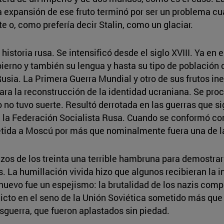
sa expansión de ese fruto terminó por ser un problema c
o, como prefería decir Stalin, como un glaciar.
historia rusa. Se intensificó desde el siglo XVIII. Ya e
rno y también su lengua y hasta su tipo de población 
Rusia. La Primera Guerra Mundial y otro de sus frutos i
ara la reconstrucción de la identidad ucraniana. Se pro
no tuvo suerte. Resultó derrotada en las guerras que sig
de la Federación Socialista Rusa. Cuando se conformó co
ometida a Moscú por más que nominalmente fuera una de l
zos de los treinta una terrible hambruna para demostrar
s. La humillación vivida hizo que algunos recibieran la
uevo fue un espejismo: la brutalidad de los nazis compi
flicto en el seno de la Unión Soviética sometido más qu
sguerra, que fueron aplastados sin piedad.