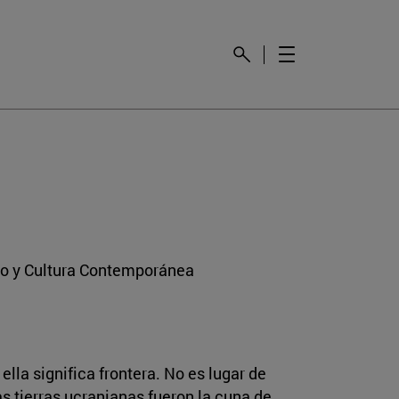
mo y Cultura Contemporánea
lla significa frontera. No es lugar de
as tierras ucranianas fueron la cuna de