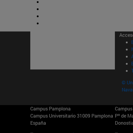
Acces
© Uni
Nava
Campus Pamplona
Campus 
Campus Universitario 31009 Pamplona
Pº de M
España
Donosti