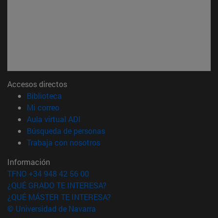
Accesos directos
(abre en nueva ventana)
Biblioteca
(abre en nueva ventana)
Mi correo
(abre en nueva ventana)
Aula virtual ADI
(abre en nueva ventana)
Búsqueda de personas
(abre en nueva ventana)
Trabaja con nosotros
Información
TFNO +34 948 42 56 00
¿QUÉ GRADO TE INTERESA?
¿QUÉ MÁSTER TE INTERESA?
© Universidad de Navarra