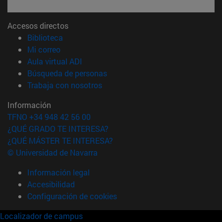
Accesos directos
(abre en nueva ventana)
Biblioteca
(abre en nueva ventana)
Mi correo
(abre en nueva ventana)
Aula virtual ADI
(abre en nueva ventana)
Búsqueda de personas
(abre en nueva ventana)
Trabaja con nosotros
Información
TFNO +34 948 42 56 00
¿QUÉ GRADO TE INTERESA?
¿QUÉ MÁSTER TE INTERESA?
© Universidad de Navarra
Información legal
Accesibilidad
Configuración de cookies
Localizador de campus