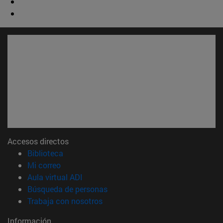
Accesos directos
(abre en nueva ventana)
Biblioteca
(abre en nueva ventana)
Mi correo
(abre en nueva ventana)
Aula virtual ADI
(abre en nueva ventana)
Búsqueda de personas
(abre en nueva ventana)
Trabaja con nosotros
Información