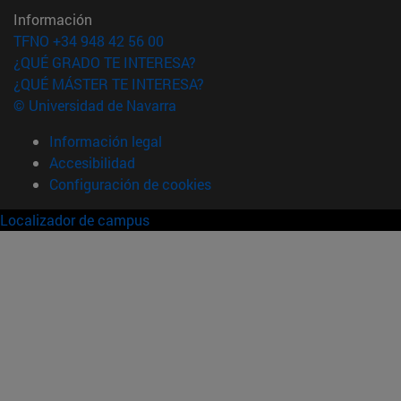
Información
TFNO +34 948 42 56 00
¿QUÉ GRADO TE INTERESA?
¿QUÉ MÁSTER TE INTERESA?
© Universidad de Navarra
Información legal
Accesibilidad
Configuración de cookies
Localizador de campus