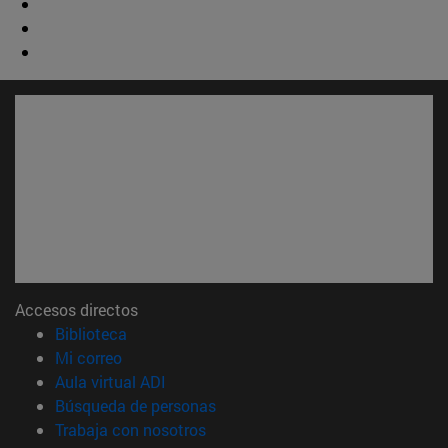
Accesos directos
(abre en nueva ventana)
Biblioteca
(abre en nueva ventana)
Mi correo
(abre en nueva ventana)
Aula virtual ADI
(abre en nueva ventana)
Búsqueda de personas
(abre en nueva ventana)
Trabaja con nosotros